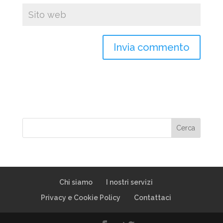
Chi siamo
I nostri servizi
Privacy e Cookie Policy
Contattaci