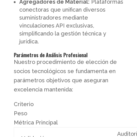
Agregadores de Material:
Plataformas
conectoras que unifican diversos
suministradores mediante
vinculaciones API exclusivas,
simplificando la gestión técnica y
jurídica.
Parámetros de Análisis Profesional
Nuestro procedimiento de elección de
socios tecnológicos se fundamenta en
parámetros objetivos que aseguran
excelencia mantenida:
Criterio
Peso
Métrica Principal
Auditor