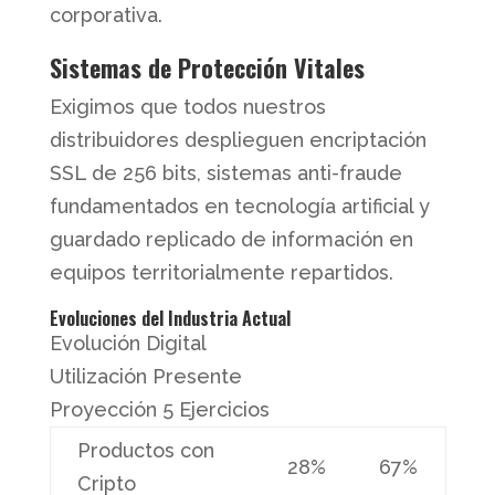
corporativa.
Sistemas de Protección Vitales
Exigimos que todos nuestros
distribuidores desplieguen encriptación
SSL de 256 bits, sistemas anti-fraude
fundamentados en tecnología artificial y
guardado replicado de información en
equipos territorialmente repartidos.
Evoluciones del Industria Actual
Evolución Digital
Utilización Presente
Proyección 5 Ejercicios
Productos con
28%
67%
Cripto