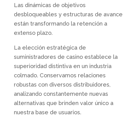
Las dinámicas de objetivos
desbloqueables y estructuras de avance
están transformando la retención a
extenso plazo.
La elección estratégica de
suministradores de casino establece la
superioridad distintiva en un industria
colmado. Conservamos relaciones
robustas con diversos distribuidores,
analizando constantemente nuevas
alternativas que brinden valor único a
nuestra base de usuarios.