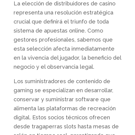
La elección de distribuidores de casino
representa una resolución estratégica
crucial que definirá el triunfo de toda
sistema de apuestas online. Como
gestores profesionales, sabemos que
esta selección afecta inmediatamente
en la vivencia del jugador, la beneficio del
negocio y el observancia legal.
Los suministradores de contenido de
gaming se especializan en desarrollar,
conservar y suministrar software que
alimenta las plataformas de recreación
digital. Estos socios técnicos ofrecen
desde tragaperras slots hasta mesas de