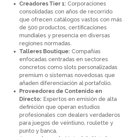
Creadores Tier 1:
Corporaciones
consolidadas con años de recorrido
que ofrecen catálogos vastos con más
de 500 productos, certificaciones
mundiales y presencia en diversas
regiones normadas.
Talleres Boutique:
Compañías
enfocadas centradas en sectores
concretos como slots personalizadas
premium o sistemas novedosas que
añaden diferenciación al portafolio.
Proveedores de Contenido en
Directo:
Expertos en emisión de alta
definición que operan estudios
profesionales con dealers verdaderos
para juegos de veintiuno, roulette y
punto y banca.