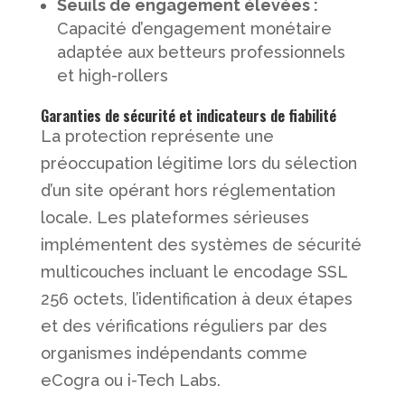
Seuils de engagement élevées :
Capacité d’engagement monétaire
adaptée aux betteurs professionnels
et high-rollers
Garanties de sécurité et indicateurs de fiabilité
La protection représente une
préoccupation légitime lors du sélection
d’un site opérant hors réglementation
locale. Les plateformes sérieuses
implémentent des systèmes de sécurité
multicouches incluant le encodage SSL
256 octets, l’identification à deux étapes
et des vérifications réguliers par des
organismes indépendants comme
eCogra ou i-Tech Labs.