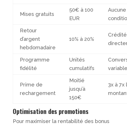
50€ à 100
Aucune
Mises gratuits
EUR
conditi
Retour
Crédité
d’argent
10% à 20%
direct
hebdomadaire
Programme
Unités
Conver
fidélité
cumulatifs
variabl
Moitié
Prime de
3x à 7x 
jusqu’à
rechargement
montan
150€
Optimisation des promotions
Pour maximiser la rentabilité des bonus