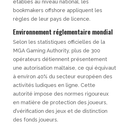
établies au niveau national, les
bookmakers offshore appliquent les
règles de leur pays de licence.
Environnement réglementaire mondial
Selon les statistiques officielles de la
MGA Gaming Authority, plus de 300
opérateurs détiennent présentement
une autorisation maltaise, ce qui équivaut
à environ 40% du secteur européen des
activités ludiques en ligne. Cette
autorité impose des normes rigoureux
en matière de protection des joueurs,
d’vérification des jeux et de distinction
des fonds joueurs.