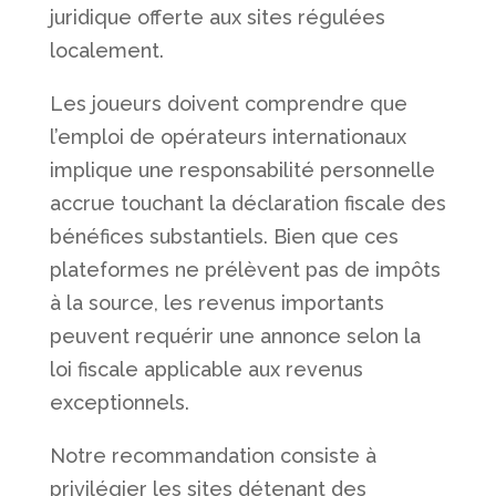
juridique offerte aux sites régulées
localement.
Les joueurs doivent comprendre que
l’emploi de opérateurs internationaux
implique une responsabilité personnelle
accrue touchant la déclaration fiscale des
bénéfices substantiels. Bien que ces
plateformes ne prélèvent pas de impôts
à la source, les revenus importants
peuvent requérir une annonce selon la
loi fiscale applicable aux revenus
exceptionnels.
Notre recommandation consiste à
privilégier les sites détenant des