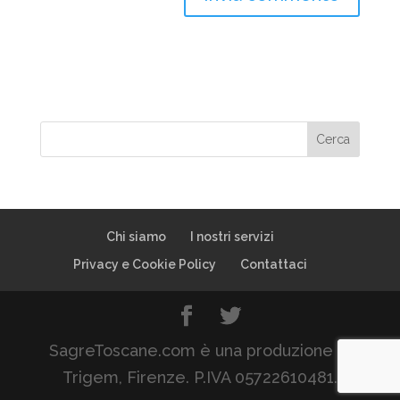
Chi siamo
I nostri servizi
Privacy e Cookie Policy
Contattaci
SagreToscane.com è una produzione di
Trigem, Firenze. P.IVA 05722610481.