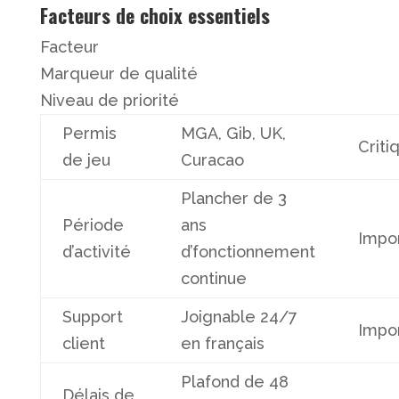
Facteurs de choix essentiels
Facteur
Marqueur de qualité
Niveau de priorité
Permis
MGA, Gib, UK,
Criti
de jeu
Curacao
Plancher de 3
Période
ans
Impo
d’activité
d’fonctionnement
continue
Support
Joignable 24/7
Impo
client
en français
Plafond de 48
Délais de