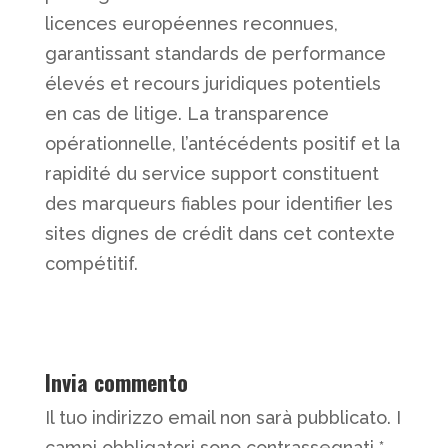
licences européennes reconnues,
garantissant standards de performance
élevés et recours juridiques potentiels
en cas de litige. La transparence
opérationnelle, l’antécédents positif et la
rapidité du service support constituent
des marqueurs fiables pour identifier les
sites dignes de crédit dans cet contexte
compétitif.
Invia commento
Il tuo indirizzo email non sarà pubblicato.
I
campi obbligatori sono contrassegnati
*