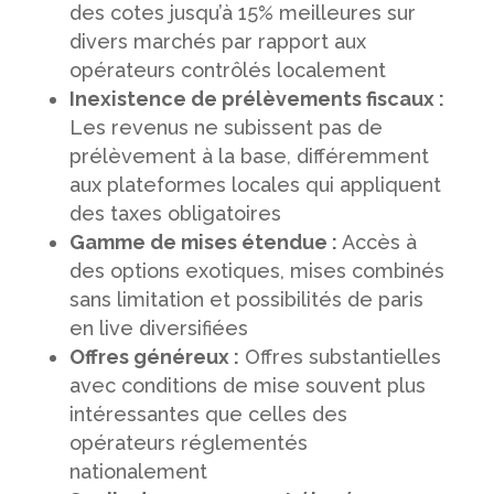
des cotes jusqu’à 15% meilleures sur
divers marchés par rapport aux
opérateurs contrôlés localement
Inexistence de prélèvements fiscaux :
Les revenus ne subissent pas de
prélèvement à la base, différemment
aux plateformes locales qui appliquent
des taxes obligatoires
Gamme de mises étendue :
Accès à
des options exotiques, mises combinés
sans limitation et possibilités de paris
en live diversifiées
Offres généreux :
Offres substantielles
avec conditions de mise souvent plus
intéressantes que celles des
opérateurs réglementés
nationalement