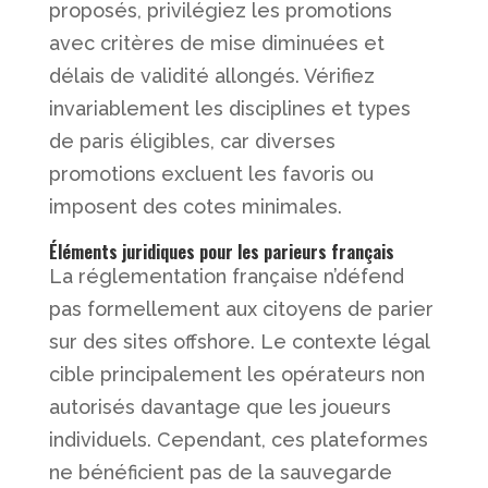
proposés, privilégiez les promotions
avec critères de mise diminuées et
délais de validité allongés. Vérifiez
invariablement les disciplines et types
de paris éligibles, car diverses
promotions excluent les favoris ou
imposent des cotes minimales.
Éléments juridiques pour les parieurs français
La réglementation française n’défend
pas formellement aux citoyens de parier
sur des sites offshore. Le contexte légal
cible principalement les opérateurs non
autorisés davantage que les joueurs
individuels. Cependant, ces plateformes
ne bénéficient pas de la sauvegarde