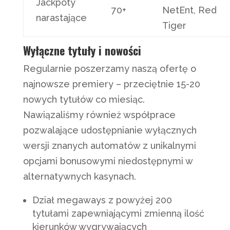
Jackpoty
70+
NetEnt, Red
narastające
Tiger
Wyłączne tytuły i nowości
Regularnie poszerzamy naszą ofertę o
najnowsze premiery – przeciętnie 15-20
nowych tytułów co miesiąc.
Nawiązaliśmy również współprace
pozwalające udostępnianie wyłącznych
wersji znanych automatów z unikalnymi
opcjami bonusowymi niedostępnymi w
alternatywnych kasynach.
Dział megaways z powyżej 200
tytułami zapewniającymi zmienną ilość
kierunków wygrywających