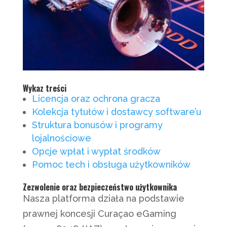
Wykaz treści
Licencja oraz ochrona gracza
Kolekcja tytułów i dostawcy software’u
Struktura bonusów i programy
lojalnościowe
Opcje wpłat i wypłat środków
Pomoc tech i obsługa użytkowników
Zezwolenie oraz bezpieczeństwo użytkownika
Nasza platforma działa na podstawie
prawnej koncesji Curaçao eGaming