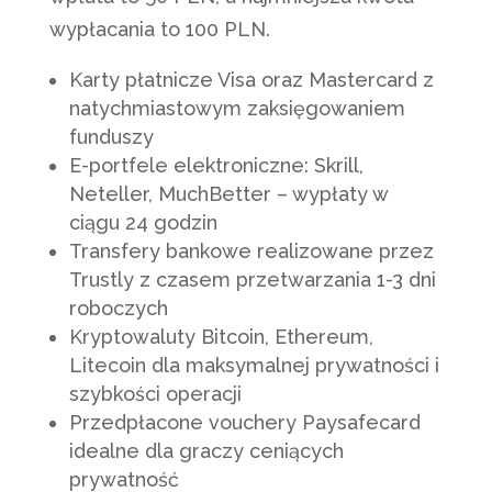
wypłacania to 100 PLN.
Karty płatnicze Visa oraz Mastercard z
natychmiastowym zaksięgowaniem
funduszy
E-portfele elektroniczne: Skrill,
Neteller, MuchBetter – wypłaty w
ciągu 24 godzin
Transfery bankowe realizowane przez
Trustly z czasem przetwarzania 1-3 dni
roboczych
Kryptowaluty Bitcoin, Ethereum,
Litecoin dla maksymalnej prywatności i
szybkości operacji
Przedpłacone vouchery Paysafecard
idealne dla graczy ceniących
prywatność