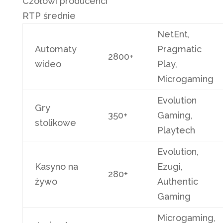
Czołowi producenci
RTP średnie
NetEnt,
Automaty
Pragmatic
2800+
wideo
Play,
Microgaming
Evolution
Gry
350+
Gaming,
stolikowe
Playtech
Evolution,
Kasyno na
Ezugi,
280+
żywo
Authentic
Gaming
Microgaming,