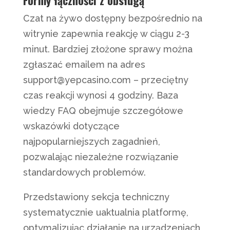
Formy łączności z obsługą
Czat na żywo dostępny bezpośrednio na
witrynie zapewnia reakcję w ciągu 2-3
minut. Bardziej złożone sprawy można
zgłaszać emailem na adres
support@yepcasino.com – przeciętny
czas reakcji wynosi 4 godziny. Baza
wiedzy FAQ obejmuje szczegółowe
wskazówki dotyczące
najpopularniejszych zagadnień,
pozwalając niezależne rozwiązanie
standardowych problemów.
Przedstawiony sekcja techniczny
systematycznie uaktualnia platformę,
optymalizując działanie na urządzeniach