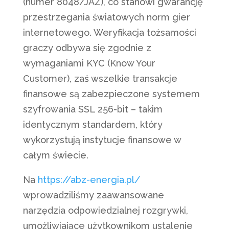
(numer 8048/JAZ), co stanowi gwarancję
przestrzegania światowych norm gier
internetowego. Weryfikacja tożsamości
graczy odbywa się zgodnie z
wymaganiami KYC (Know Your
Customer), zaś wszelkie transakcje
finansowe są zabezpieczone systemem
szyfrowania SSL 256-bit – takim
identycznym standardem, który
wykorzystują instytucje finansowe w
całym świecie.
Na
https://abz-energia.pl/
wprowadziliśmy zaawansowane
narzędzia odpowiedzialnej rozgrywki,
umożliwiające użytkownikom ustalenie