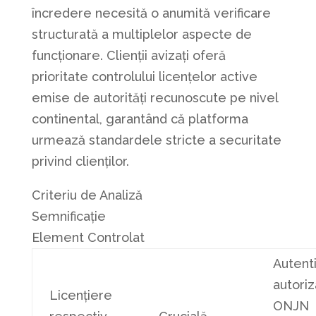
încredere necesită o anumită verificare
structurată a multiplelor aspecte de
funcționare. Clienții avizați oferă
prioritate controlului licențelor active
emise de autorități recunoscute pe nivel
continental, garantând că platforma
urmează standardele stricte a securitate
privind clienților.
Criteriu de Analiză
Semnificație
Element Controlat
Autenti
autoriz
Licențiere
ONJN