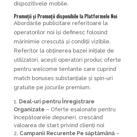
dispozitivele mobile.
Promoții și Promoții disponibile la Platformele Noi
Abordările publicitare referitoare la
operatorilor noi își definesc folosind
mărinimie crescută și condiții vizibile.
Referitor la obținerea bazei inițiale de
utilizatori, acești operatori produc oferte
pentru welcome tentante care cuprind
match bonuses substanțiale și spin-uri
gratuite pe jocurile premium.
Deal-uri pentru Înregistrare
Organizate
– Oferte eșalonate pentru
începătoarele depuneri, crescând
valoarea de start privind clienți noi
Campanii Recurente Pe săptămână
–