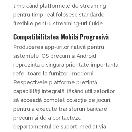
timp când platformele de streaming
pentru timp real folosesc standarde
flexibile pentru streaming-uri fluide.
Compatibilitatea Mobilă Progresivă
Producerea app-urilor nativă pentru
sistemele iOS precum și Android
reprezintă o singură prioritate importantă
referitoare la furnizorii moderni.
Respectivele platforme prezintă
capabilități integrală, lăsând utilizatorilor
să acceadă complet colecție de jocuri,
pentru a execute transferuri bancare
precum și de a contacteze
departamentul de suport imediat via