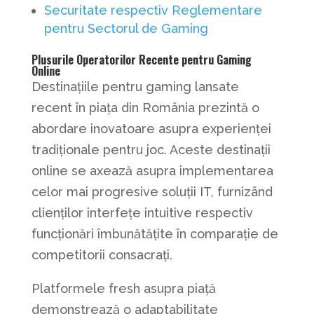
Securitate respectiv Reglementare
pentru Sectorul de Gaming
Plusurile Operatorilor Recente pentru Gaming
Online
Destinațiile pentru gaming lansate
recent în piața din România prezintă o
abordare inovatoare asupra experienței
tradiționale pentru joc. Aceste destinații
online se axează asupra implementarea
celor mai progresive soluții IT, furnizând
clienților interfețe intuitive respectiv
funcționări îmbunătățite în comparație de
competitorii consacrați.
Platformele fresh asupra piață
demonstrează o adaptabilitate