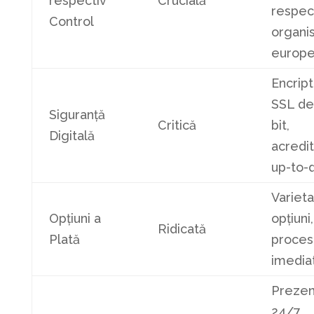
respectiv
Crucială
respec
Control
organi
europ
Encrip
SSL de
Siguranță
Critică
bit,
Digitală
acredit
up-to-
Variet
Opțiuni a
opțiuni,
Ridicată
Plată
proces
imedia
Prezen
24/7,