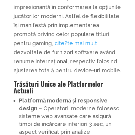
impresionantă în conformarea la opțiunile
jucătorilor moderni. Astfel de flexibilitate
își manifestă prin implementarea
promptă privind celor populare titluri
pentru gaming,
cite?te mai mult
dezvoltate de furnizori software având
renume internațional, respectiv folosind
ajustarea totală pentru device-uri mobile.
Trăsături Unice ale Platformelor
Actuali
Platformă modernă și responsive
design
– Operatorii moderne folosesc
sisteme web avansate care asigură
timpi de încărcare inferiori 3 sec, un
aspect verificat prin analize