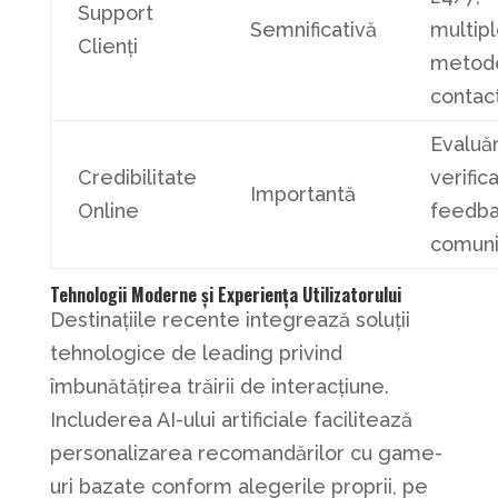
Support
Semnificativă
multip
Clienți
metod
contac
Evaluăr
Credibilitate
verific
Importantă
Online
feedb
comuni
Tehnologii Moderne și Experiența Utilizatorului
Destinațiile recente integrează soluții
tehnologice de leading privind
îmbunătățirea trăirii de interacțiune.
Includerea AI-ului artificiale facilitează
personalizarea recomandărilor cu game-
uri bazate conform alegerile proprii, pe