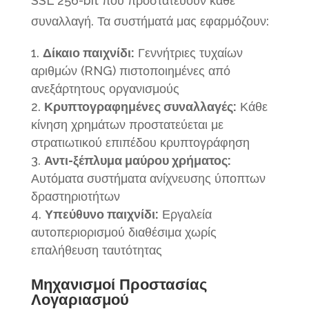
SSL 256-bit που προστατεύουν κάθε
συναλλαγή. Τα συστήματά μας εφαρμόζουν:
Δίκαιο παιχνίδι:
Γεννήτριες τυχαίων
αριθμών (RNG) πιστοποιημένες από
ανεξάρτητους οργανισμούς
Κρυπτογραφημένες συναλλαγές:
Κάθε
κίνηση χρημάτων προστατεύεται με
στρατιωτικού επιπέδου κρυπτογράφηση
Αντι-ξέπλυμα μαύρου χρήματος:
Αυτόματα συστήματα ανίχνευσης ύποπτων
δραστηριοτήτων
Υπεύθυνο παιχνίδι:
Εργαλεία
αυτοπεριορισμού διαθέσιμα χωρίς
επαλήθευση ταυτότητας
Μηχανισμοί Προστασίας
Λογαριασμού