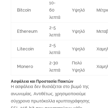
10-
Bitcoin
60
Υψηλό
Μέτρι
λεπτά
2-5
Ethereum
Υψηλό
Μεταβ
λεπτά
2-5
Litecoin
Υψηλό
Χαμη
λεπτά
2-30
Πολύ
Monero
Χαμη
λεπτά
Υψηλό
Ασφάλεια και Προστασία Παικτών
Η ασφάλεια δεν θυσιάζεται στο βωμό της
ανωνυμίας. Αντιθέτως, χρησιμοποιούμε
σύγχρονα πρωτόκολλα κρυπτογράφησης