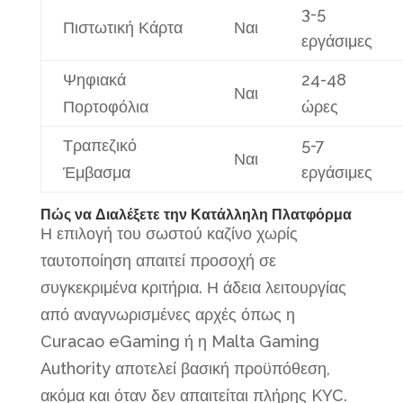
3-5
Πιστωτική Κάρτα
Ναι
εργάσιμες
Ψηφιακά
24-48
Ναι
Πορτοφόλια
ώρες
Τραπεζικό
5-7
Ναι
Έμβασμα
εργάσιμες
Πώς να Διαλέξετε την Κατάλληλη Πλατφόρμα
Η επιλογή του σωστού καζίνο χωρίς
ταυτοποίηση απαιτεί προσοχή σε
συγκεκριμένα κριτήρια. Η άδεια λειτουργίας
από αναγνωρισμένες αρχές όπως η
Curacao eGaming ή η Malta Gaming
Authority αποτελεί βασική προϋπόθεση,
ακόμα και όταν δεν απαιτείται πλήρης KYC.