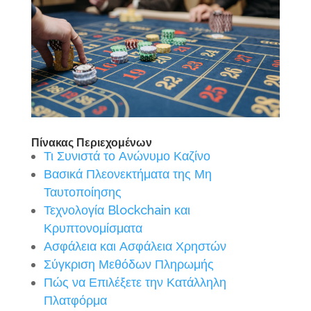
Πίνακας Περιεχομένων
Τι Συνιστά το Ανώνυμο Καζίνο
Βασικά Πλεονεκτήματα της Μη
Ταυτοποίησης
Τεχνολογία Blockchain και
Κρυπτονομίσματα
Ασφάλεια και Ασφάλεια Χρηστών
Σύγκριση Μεθόδων Πληρωμής
Πώς να Επιλέξετε την Κατάλληλη
Πλατφόρμα