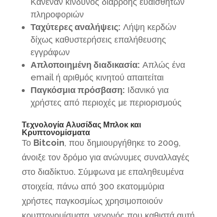
Κανέναν κίνδυνος διαρροής ευαίσθητων
πληροφοριών
Ταχύτερες αναλήψεις:
Λήψη κερδών
δίχως καθυστερήσεις επαλήθευσης
εγγράφων
Απλοποιημένη διαδικασία:
Απλώς ένα
email ή αριθμός κινητού απαιτείται
Παγκόσμια πρόσβαση:
Ιδανικό για
χρήστες από περιοχές με περιορισμούς
Τεχνολογία Αλυσίδας Μπλοκ και
Κρυπτονομίσματα
Το
Bitcoin
, που δημιουργήθηκε το 2009,
άνοιξε τον δρόμο για ανώνυμες συναλλαγές
στο διαδίκτυο. Σύμφωνα με επαληθευμένα
στοιχεία, πάνω από 300 εκατομμύρια
χρήστες παγκοσμίως χρησιμοποιούν
κρυπτονομίσματα, γεγονός που καθιστά αυτή