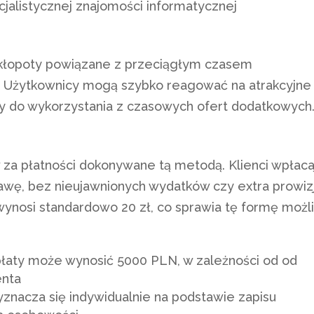
cjalistycznej znajomości informatycznej
kłopoty powiązane z przeciągłym czasem
y. Użytkownicy mogą szybko reagować na atrakcyjne
y do wykorzystania z czasowych ofert dodatkowych
 za płatności dokonywane tą metodą. Klienci wpłaca
bawę, bez nieujawnionych wydatków czy extra prowizj
wynosi standardowo 20 zł, co sprawia tę formę możl
łaty może wynosić 5000 PLN, w zależności od od
enta
znacza się indywidualnie na podstawie zapisu