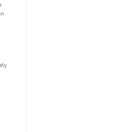
e
eń
aty