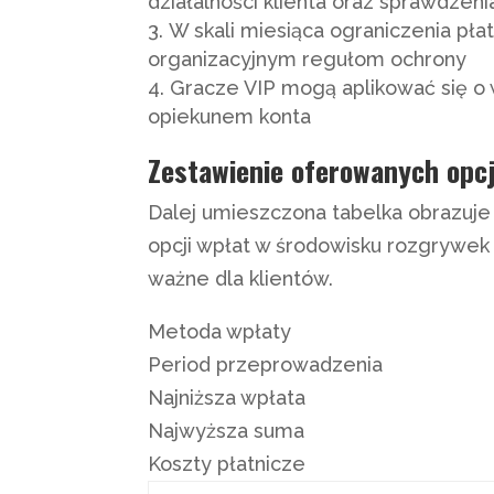
działalności klienta oraz sprawdzen
W skali miesiąca ograniczenia pła
organizacyjnym regułom ochrony
Gracze VIP mogą aplikować się o
opiekunem konta
Zestawienie oferowanych opc
Dalej umieszczona tabelka obrazuje
opcji wpłat w środowisku rozgrywek
ważne dla klientów.
Metoda wpłaty
Period przeprowadzenia
Najniższa wpłata
Najwyższa suma
Koszty płatnicze