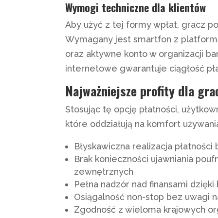
Wymogi techniczne dla klientów
Aby użyć z tej formy wpłat, gracz
Wymagany jest smartfon z platfor
oraz aktywne konto w organizacji b
internetowe gwarantuje ciągłość pła
Najważniejsze profity dla gra
Stosując tę opcję płatności, użytko
które oddziałują na komfort używani
Błyskawiczna realizacja płatnośc
Brak konieczności ujawniania pou
zewnętrznych
Pełna nadzór nad finansami dzięk
Osiągalność non-stop bez uwagi n
Zgodność z wieloma krajowych org