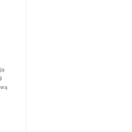
.
ją
i
iwą