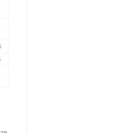
%
%
cze.