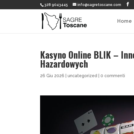
328 9043445
info@sagretoscane.com
Home
Kasyno Online BLIK – In
Hazardowych
26 Giu 2026
|
uncategorized
|
0 commenti