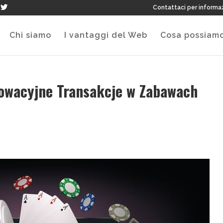
Contattaci per informa
Chi siamo
I vantaggi del Web
Cosa possiamo
nowacyjne Transakcje w Zabawach