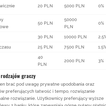
wicznie
20 PLN
5000 PLN
0%
by
50000
50 PLN
0%
sowe
PLN
t
30 PLN
10000 PLN
2.5
czasu
25 PLN
7500 PLN
1.5
40
t
2000 PLN
3%
PLN
 rodzajów graczy
winien brać pod uwagę prywatne upodobania oraz
ów preferujących łatwość i tempo, rozwiązanie
malne rozwiązanie. Użytkownicy preferujący wyższe
wy z banku, które zapewniają górne pułapy płatni