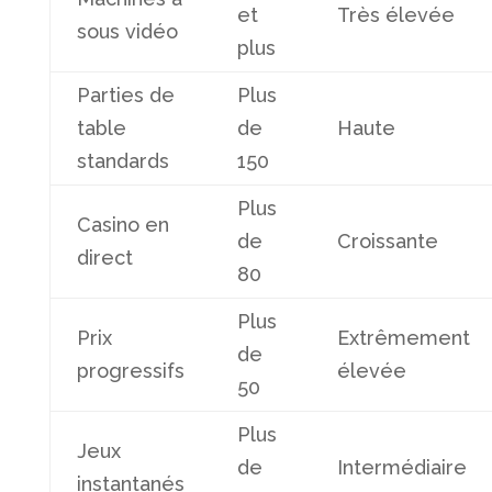
et
Très élevée
sous vidéo
plus
Parties de
Plus
table
de
Haute
standards
150
Plus
Casino en
de
Croissante
direct
80
Plus
Prix
Extrêmement
de
progressifs
élevée
50
Plus
Jeux
de
Intermédiaire
instantanés