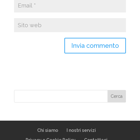
Chi siamo
I nostri servizi