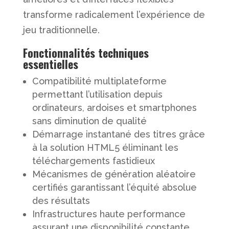
transforme radicalement l’expérience de
jeu traditionnelle.
Fonctionnalités techniques
essentielles
Compatibilité multiplateforme
permettant l’utilisation depuis
ordinateurs, ardoises et smartphones
sans diminution de qualité
Démarrage instantané des titres grâce
à la solution HTML5 éliminant les
téléchargements fastidieux
Mécanismes de génération aléatoire
certifiés garantissant l’équité absolue
des résultats
Infrastructures haute performance
assurant une disponibilité constante