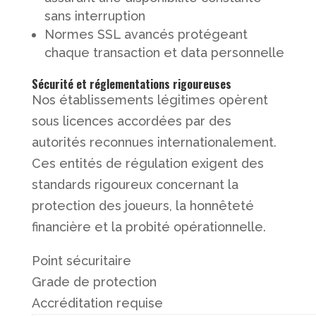
sans interruption
Normes SSL avancés protégeant
chaque transaction et data personnelle
Sécurité et réglementations rigoureuses
Nos établissements légitimes opèrent
sous licences accordées par des
autorités reconnues internationalement.
Ces entités de régulation exigent des
standards rigoureux concernant la
protection des joueurs, la honnêteté
financière et la probité opérationnelle.
Point sécuritaire
Grade de protection
Accréditation requise