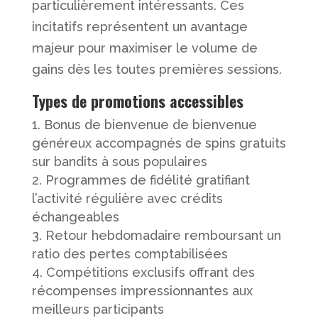
particulièrement intéressants. Ces
incitatifs représentent un avantage
majeur pour maximiser le volume de
gains dès les toutes premières sessions.
Types de promotions accessibles
Bonus de bienvenue de bienvenue
généreux accompagnés de spins gratuits
sur bandits à sous populaires
Programmes de fidélité gratifiant
l’activité régulière avec crédits
échangeables
Retour hebdomadaire remboursant un
ratio des pertes comptabilisées
Compétitions exclusifs offrant des
récompenses impressionnantes aux
meilleurs participants