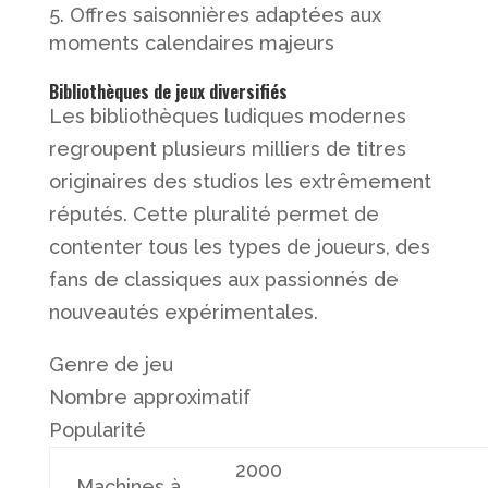
Offres saisonnières adaptées aux
moments calendaires majeurs
Bibliothèques de jeux diversifiés
Les bibliothèques ludiques modernes
regroupent plusieurs milliers de titres
originaires des studios les extrêmement
réputés. Cette pluralité permet de
contenter tous les types de joueurs, des
fans de classiques aux passionnés de
nouveautés expérimentales.
Genre de jeu
Nombre approximatif
Popularité
2000
Machines à