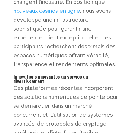
changent l’industrie. En position que
nouveaux casinos en ligne
, nous avons
développé une infrastructure
sophistiquée pour garantir une
expérience client exceptionnelle. Les
participants recherchent désormais des
espaces numériques offrant véracité,
transparence et rendements optimales.
Innovations innovantes au service du
divertissement
Ces plateformes récentes incorporent
des solutions numériques de pointe pour
se démarquer dans un marché
concurrentiel. L’utilisation de systèmes
avancés, de protocoles de cryptage
améliorés et d’interfaces flexibles