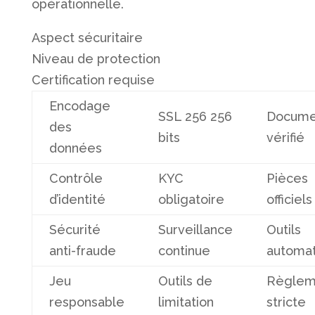
opérationnelle.
Aspect sécuritaire
Niveau de protection
Certification requise
Encodage
SSL 256 256
Docume
des
bits
vérifié
données
Contrôle
KYC
Pièces
d’identité
obligatoire
officiels
Sécurité
Surveillance
Outils
anti-fraude
continue
automat
Jeu
Outils de
Règlem
responsable
limitation
stricte