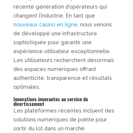
récente génération d’opérateurs qui
changent l’industrie. En tant que
nouveaux casino en ligne
, nous venons
de développé une infrastructure
sophistiquée pour garantir une
expérience utilisateur exceptionnelle.
Les utilisateurs recherchent désormais
des espaces numériques offrant
authenticité, transparence et résultats
optimales.
Innovations innovantes au service du
divertissement
Les plateformes récentes incluent des
solutions numériques de pointe pour
sortir du lot dans un marché