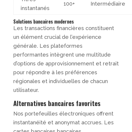
100+
Intermédiaire
instantanés
Solutions bancaires modernes
Les transactions financières constituent
un élément crucial de l’expérience
générale. Les plateformes
performantes intègrent une multitude
d’options de approvisionnement et retrait
pour répondre à les préférences
régionales et individuelles de chacun
utilisateur.
Alternatives bancaires favorites
Nos portefeuilles électroniques offrent
instantanéité et anonymat accrues. Les
cartes bancaires bancaires