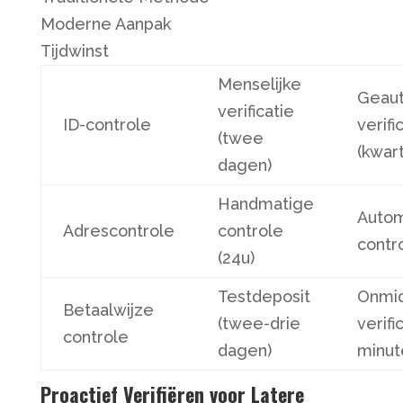
Moderne Aanpak
Tijdwinst
Menselijke
Geau
verificatie
ID-controle
verifi
(twee
(kwart
dagen)
Handmatige
Autom
Adrescontrole
controle
contr
(24u)
Testdeposit
Onmid
Betaalwijze
(twee-drie
verific
controle
dagen)
minut
Proactief Verifiëren voor Latere