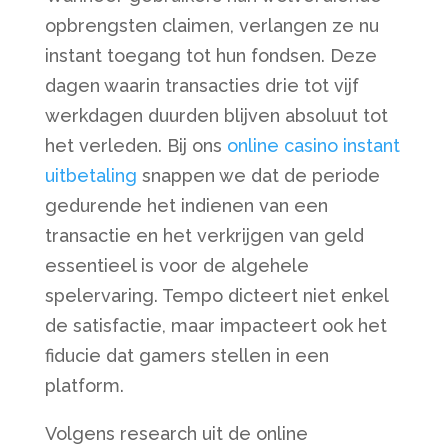
opbrengsten claimen, verlangen ze nu
instant toegang tot hun fondsen. Deze
dagen waarin transacties drie tot vijf
werkdagen duurden blijven absoluut tot
het verleden. Bij ons
online casino instant
uitbetaling
snappen we dat de periode
gedurende het indienen van een
transactie en het verkrijgen van geld
essentieel is voor de algehele
spelervaring. Tempo dicteert niet enkel
de satisfactie, maar impacteert ook het
fiducie dat gamers stellen in een
platform.
Volgens research uit de online