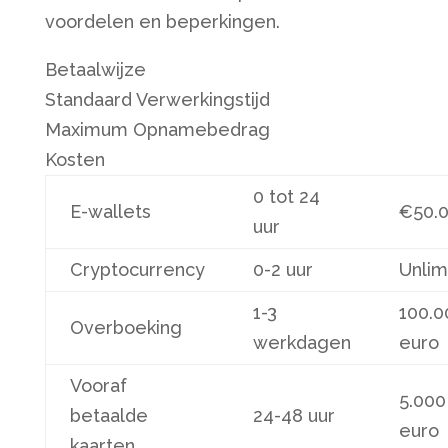
voordelen en beperkingen.
Betaalwijze
Standaard Verwerkingstijd
Maximum Opnamebedrag
Kosten
0 tot 24
E-wallets
€50.
uur
Cryptocurrency
0-2 uur
Unlim
1-3
100.0
Overboeking
werkdagen
euro
Vooraf
5.000
betaalde
24-48 uur
euro
kaarten