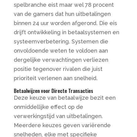
spelbranche eist maar wel 78 procent
van de gamers dat hun uitbetalingen
binnen 24 uur worden afgerond. Die eis
drijft ontwikkeling in betaalsystemen en
systeemverbetering. Systemen die
onvoldoende weten te voldoen aan
dergelijke verwachtingen verliezen
positie tegenover rivalen die juist
prioriteit verlenen aan snelheid.
Betaalwijzen voor Directe Transacties
Deze keuze van betaalwijze bezit een
onmiddellijke effect op de
verwerkingstijd van uitbetalingen.
Meerdere keuzes geven variërende
snelheden, elke met specifieke