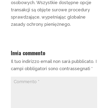
osobowych. Wszystkie dostępne opcje
transakcji są objęte surowe procedury
sprawdzające, wypełniając globalne
zasady ochrony pieniężnego.
Invia commento
Il tuo indirizzo email non sarà pubblicato.
I
campi obbligatori sono contrassegnati
*