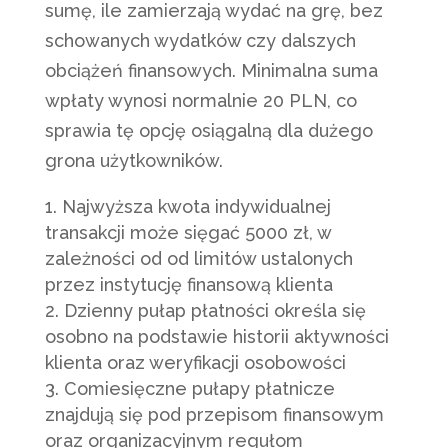
sumę, ile zamierzają wydać na grę, bez
schowanych wydatków czy dalszych
obciążeń finansowych. Minimalna suma
wpłaty wynosi normalnie 20 PLN, co
sprawia tę opcję osiągalną dla dużego
grona użytkowników.
Najwyższa kwota indywidualnej
transakcji może sięgać 5000 zł, w
zależności od od limitów ustalonych
przez instytucję finansową klienta
Dzienny pułap płatności określa się
osobno na podstawie historii aktywności
klienta oraz weryfikacji osobowości
Comiesięczne pułapy płatnicze
znajdują się pod przepisom finansowym
oraz organizacyjnym regułom