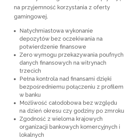
na przyjemność korzystania z oferty
gamingowej.
Natychmiastowa wykonanie
depozytów bez oczekiwania na
potwierdzenie finansowe
Zero wymogu przekazywania poufnych
danych finansowych na witrynach
trzecich
Pełna kontrola nad finansami dzięki
bezpośredniemu połączeniu z profilem
w banku
Możliwość całodobowa bez względu
na dzień okresu czy godziny po zmroku
Zgodność z wieloma krajowych
organizacji bankowych komercyjnych i
lokalnych