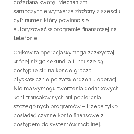
pożądaną kwotę. Mechanizm
samoczynnie wytwarza złożony z sześciu
cyfr numer, który powinno się
autoryzować w programie finansowej na
telefonie.
Całkowita operacja wymaga zazwyczaj
krócej niż 30 sekund, a fundusze są
dostępne się na koncie gracza
błyskawicznie po zatwierdzeniu operacji.
Nie ma wymogu tworzenia dodatkowych
kont transakcyjnych ani pobierania
szczególnych programów – trzeba tylko
posiadać czynne konto finansowe z
dostępem do systemów mobilnej.