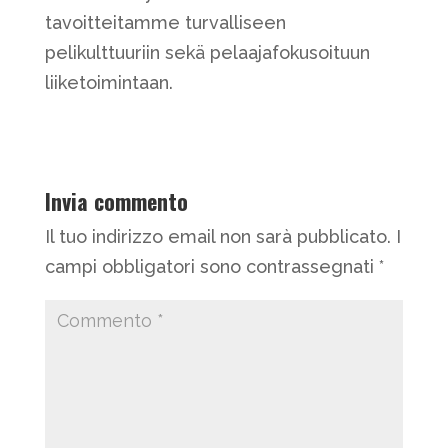
tavoitteitamme turvalliseen
pelikulttuuriin sekä pelaajafokusoituun
liiketoimintaan.
Invia commento
Il tuo indirizzo email non sarà pubblicato.
I
campi obbligatori sono contrassegnati
*