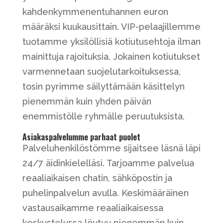
kahdenkymmenentuhannen euron
määräksi kuukausittain. VIP-pelaajillemme
tuotamme yksilöllisiä kotiutusehtoja ilman
mainittuja rajoituksia. Jokainen kotiutukset
varmennetaan suojelutarkoituksessa,
tosin pyrimme säilyttämään käsittelyn
pienemmän kuin yhden päivän
enemmistölle ryhmälle peruutuksista.
Asiakaspalvelumme parhaat puolet
Palveluhenkilöstömme sijaitsee läsnä läpi
24/7 äidinkielelläsi. Tarjoamme palvelua
reaaliaikaisen chatin, sähköpostin ja
puhelinpalvelun avulla. Keskimääräinen
vastausaikamme reaaliaikaisessa
keskustelussa löytyy pienemmän kuin