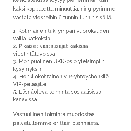
kaksi kappaletta minuuttia, ning pyrimme
vastata viesteihin 6 tunnin tunnin sisällä.
Kotimainen tuki ympäri vuorokauden
vailla katkoksia
Pikaiset vastausajat kaikissa
viestintätavoissa
Monipuolinen UKK-osio yleisimpiin
kysymyksiin
Henkilökohtainen VIP-yhteyshenkilö
VIP-pelaajille
Läsnäoleva toiminta sosiaalisissa
kanavissa
Vastuullinen toiminta muodostaa
palvelullemme erittäin olennaista.