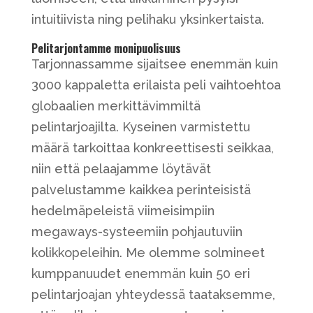
intuitiivista ning pelihaku yksinkertaista.
Pelitarjontamme monipuolisuus
Tarjonnassamme sijaitsee enemmän kuin
3000 kappaletta erilaista peli vaihtoehtoa
globaalien merkittävimmiltä
pelintarjoajilta. Kyseinen varmistettu
määrä tarkoittaa konkreettisesti seikkaa,
niin että pelaajamme löytävät
palvelustamme kaikkea perinteisistä
hedelmäpeleistä viimeisimpiin
megaways-systeemiin pohjautuviin
kolikkopeleihin. Me olemme solmineet
kumppanuudet enemmän kuin 50 eri
pelintarjoajan yhteydessä taataksemme,