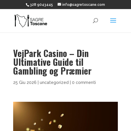
328 9043445
info@sagretoscane.com
VejPark Casino – Din
Ultimative Guide til
Gambling og Præmier
25 Giu 2026
|
uncategorized
|
0 commenti