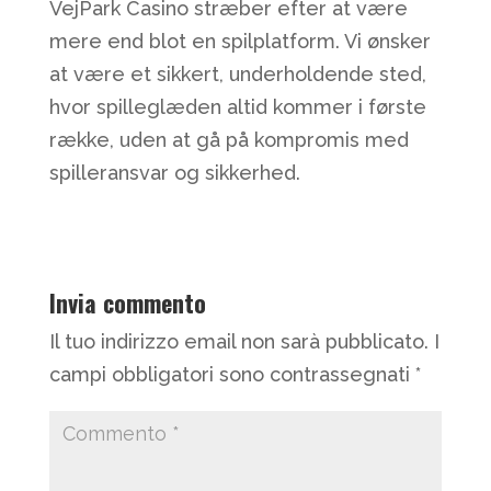
VejPark Casino stræber efter at være
mere end blot en spilplatform. Vi ønsker
at være et sikkert, underholdende sted,
hvor spilleglæden altid kommer i første
række, uden at gå på kompromis med
spilleransvar og sikkerhed.
Invia commento
Il tuo indirizzo email non sarà pubblicato.
I
campi obbligatori sono contrassegnati
*