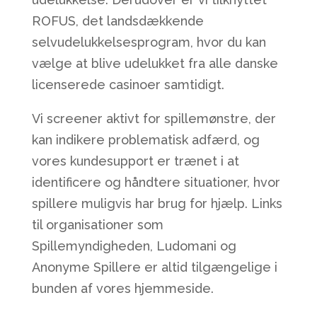
ROFUS, det landsdækkende
selvudelukkelsesprogram, hvor du kan
vælge at blive udelukket fra alle danske
licenserede casinoer samtidigt.
Vi screener aktivt for spillemønstre, der
kan indikere problematisk adfærd, og
vores kundesupport er trænet i at
identificere og håndtere situationer, hvor
spillere muligvis har brug for hjælp. Links
til organisationer som
Spillemyndigheden, Ludomani og
Anonyme Spillere er altid tilgængelige i
bunden af vores hjemmeside.