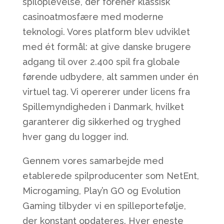
spiloplevelse, der forener klassisk
casinoatmosfære med moderne
teknologi. Vores platform blev udviklet
med ét formål: at give danske brugere
adgang til over 2.400 spil fra globale
førende udbydere, alt sammen under én
virtuel tag. Vi opererer under licens fra
Spillemyndigheden i Danmark, hvilket
garanterer dig sikkerhed og tryghed
hver gang du logger ind.
Gennem vores samarbejde med
etablerede spilproducenter som NetEnt,
Microgaming, Play’n GO og Evolution
Gaming tilbyder vi en spilleportefølje,
der konstant opdateres. Hver eneste