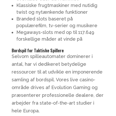
Klassiske frugtmaskiner med nutidig
twist og nytænkende funktioner
Branded slots baseret på
populærefilm, tv-serier og musikere
Megaways-slots med op til 117.649
forskellige måder at vinde på
Bordspil for Taktiske Spillere
Selvom spilleautomater dominerer i
antal, har vi dedikeret betydelige
ressourcer til at udvikle en imponerende
samling af bordspil. Vores live casino-
område drives af Evolution Gaming og
præsenterer professionelle dealere, der
arbejder fra state-of-the-art studier i
hele Europa.