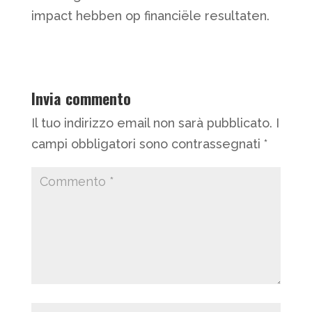
impact hebben op financiële resultaten.
Invia commento
Il tuo indirizzo email non sarà pubblicato.
I
campi obbligatori sono contrassegnati
*