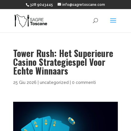
328 9043445
info@sagretoscane.com
Tower Rush: Het Superieure
Casino Strategiespel Voor
Echte Winnaars
25 Giu 2026
|
uncategorized
|
0 commenti