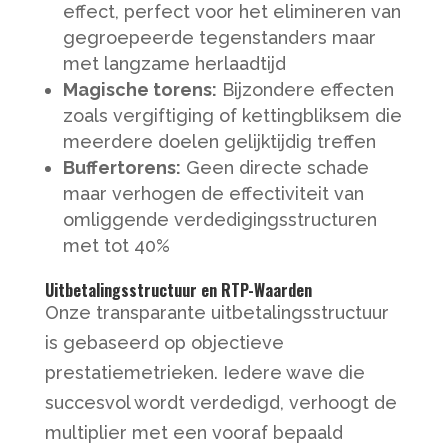
effect, perfect voor het elimineren van
gegroepeerde tegenstanders maar
met langzame herlaadtijd
Magische torens:
Bijzondere effecten
zoals vergiftiging of kettingbliksem die
meerdere doelen gelijktijdig treffen
Buffertorens:
Geen directe schade
maar verhogen de effectiviteit van
omliggende verdedigingsstructuren
met tot 40%
Uitbetalingsstructuur en RTP-Waarden
Onze transparante uitbetalingsstructuur
is gebaseerd op objectieve
prestatiemetrieken. Iedere wave die
succesvol wordt verdedigd, verhoogt de
multiplier met een vooraf bepaald