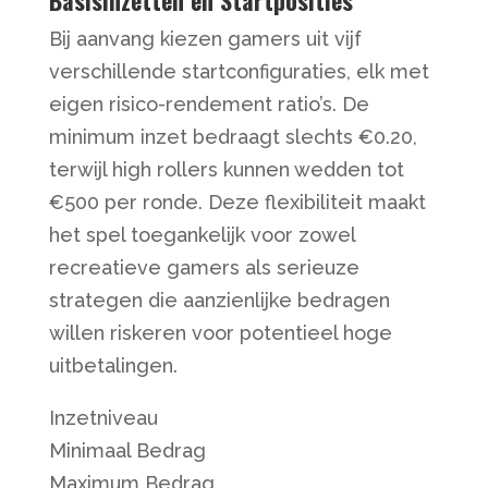
Basisinzetten en Startposities
Bij aanvang kiezen gamers uit vijf
verschillende startconfiguraties, elk met
eigen risico-rendement ratio’s. De
minimum inzet bedraagt slechts €0.20,
terwijl high rollers kunnen wedden tot
€500 per ronde. Deze flexibiliteit maakt
het spel toegankelijk voor zowel
recreatieve gamers als serieuze
strategen die aanzienlijke bedragen
willen riskeren voor potentieel hoge
uitbetalingen.
Inzetniveau
Minimaal Bedrag
Maximum Bedrag