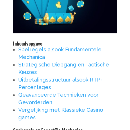
Inhoudsopgave
Spelregels alsook Fundamentele
Mechanica
Strategische Diepgang en Tactische
Keuzes
Uitbetalingsstructuur alsook RTP-
Percentages
Geavanceerde Technieken voor
Gevorderden
Vergelijking met Klassieke Casino
games