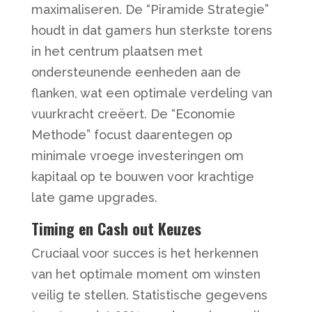
maximaliseren. De “Piramide Strategie”
houdt in dat gamers hun sterkste torens
in het centrum plaatsen met
ondersteunende eenheden aan de
flanken, wat een optimale verdeling van
vuurkracht creëert. De “Economie
Methode” focust daarentegen op
minimale vroege investeringen om
kapitaal op te bouwen voor krachtige
late game upgrades.
Timing en Cash out Keuzes
Cruciaal voor succes is het herkennen
van het optimale moment om winsten
veilig te stellen. Statistische gegevens