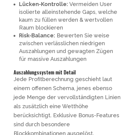
Lücken-Kontrolle:
Vermeiden User
isolierte alleinstehende Gaps, welche
kaum zu füllen werden & wertvollen
Raum blockieren
Risk-Balance:
Bewerten Sie weise
zwischen verlässlichen niedrigen
Auszahlungen und gewagten Zügen
für massive Auszahlungen
Auszahlungssystem mit Detail
Jede Profitberechnung geschieht laut
einem offenen Schema, jenes ebenso
jede Menge der vervollständigten Linien
als zusätzlich eine Wetthöhe
berücksichtigt. Exklusive Bonus-Features
sind durch besondere
Blockkombinationen ausgelöst.