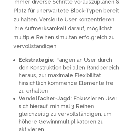
immer diverse Schritte vorauszuplanen &
Platz für unerwartete Block-Typen bereit
zu halten. Versierte User konzentrieren
ihre Aufmerksamkeit darauf, möglichst
multiple Reihen simultan erfolgreich zu
vervollständigen.
Eckstrategie:
Fangen an User durch
den Konstruktion bei allen Randbereich
heraus, zur maximale Flexibilität
hinsichtlich kommende Elemente frei
zu erhalten
Vervielfacher-Jagd:
Fokussieren User
sich hierauf, minimal 3 Reihen
gleichzeitig zu vervollständigen, um
höhere Gewinnmultiplikatoren zu
aktivieren