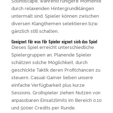
Soundscape, während ruhigere Momente
durch relaxenden Hintergrundklängen
untermalt sind. Spieler können zwischen
diversen Klangthemen selektieren bzw.
gänzlich still schalten.
Geeignet für was für Spieler eignet sich das Spiel
Dieses Spiel erreicht unterschiedliche
Spielergruppen an. Planende Spieler
schätzen solche Möglichkeit, durch
geschickte Taktik deren Profitchancen zu
steuern. Casual-Gamer lieben unsere
einfache Verfügbarkeit plus kurze
Sessions. Großspieler ziehen Nutzen von
anpassbaren Einsatzlimits im Bereich 0.10
und 500er Credits per Runde.