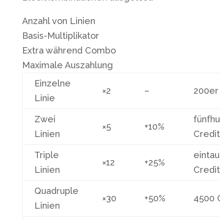
Anzahl von Linien
Basis-Multiplikator
Extra während Combo
Maximale Auszahlung
Einzelne
×2
–
200er
Linie
Zwei
fünfhu
×5
+10%
Linien
Credit
Triple
einta
×12
+25%
Linien
Credit
Quadruple
×30
+50%
4500 
Linien