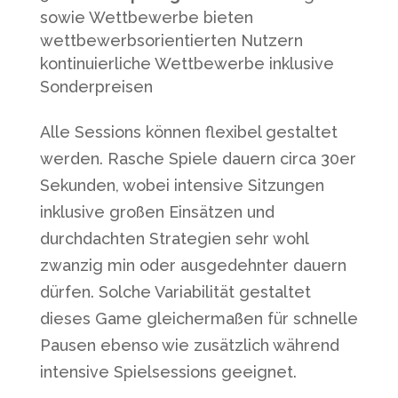
sowie Wettbewerbe bieten
wettbewerbsorientierten Nutzern
kontinuierliche Wettbewerbe inklusive
Sonderpreisen
Alle Sessions können flexibel gestaltet
werden. Rasche Spiele dauern circa 30er
Sekunden, wobei intensive Sitzungen
inklusive großen Einsätzen und
durchdachten Strategien sehr wohl
zwanzig min oder ausgedehnter dauern
dürfen. Solche Variabilität gestaltet
dieses Game gleichermaßen für schnelle
Pausen ebenso wie zusätzlich während
intensive Spielsessions geeignet.