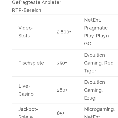
Gefragteste Anbieter
RTP-Bereich
NetEnt,
Video-
Pragmatic
2.800+
Slots
Play, Play’n
GO
Evolution
Tischspiele
350+
Gaming, Red
Tiger
Evolution
Live-
280+
Gaming,
Casino
Ezugi
Jackpot-
Microgaming,
85+
Spiele
NetEnt