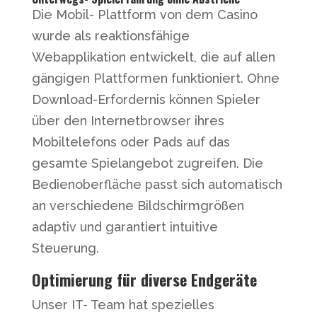
Die Mobil- Plattform von dem Casino
wurde als reaktionsfähige
Webapplikation entwickelt, die auf allen
gängigen Plattformen funktioniert. Ohne
Download-Erfordernis können Spieler
über den Internetbrowser ihres
Mobiltelefons oder Pads auf das
gesamte Spielangebot zugreifen. Die
Bedienoberfläche passt sich automatisch
an verschiedene Bildschirmgrößen
adaptiv und garantiert intuitive
Steuerung.
Optimierung für diverse Endgeräte
Unser IT- Team hat spezielles