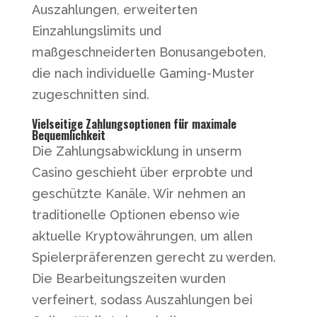
Auszahlungen, erweiterten
Einzahlungslimits und
maßgeschneiderten Bonusangeboten,
die nach individuelle Gaming-Muster
zugeschnitten sind.
Vielseitige Zahlungsoptionen für maximale
Bequemlichkeit
Die Zahlungsabwicklung in unserm
Casino geschieht über erprobte und
geschützte Kanäle. Wir nehmen an
traditionelle Optionen ebenso wie
aktuelle Kryptowährungen, um allen
Spielerpräferenzen gerecht zu werden.
Die Bearbeitungszeiten wurden
verfeinert, sodass Auszahlungen bei