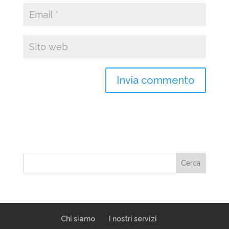
Chi siamo
I nostri servizi