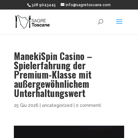
328 9043445
info@sagretoscane.com
ManekiSpin Casino –
Spielerfahrung der
Premium-Klasse mit
außergewöhnlichem
Unterhaltungswert
25 Giu 2026
|
uncategorized
|
0 commenti