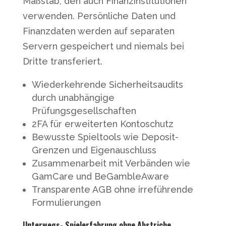
Maßstab, den auch Finanzinstitutionen
verwenden. Persönliche Daten und
Finanzdaten werden auf separaten
Servern gespeichert und niemals bei
Dritte transferiert.
Wiederkehrende Sicherheitsaudits
durch unabhängige
Prüfungsgesellschaften
2FA für erweiterten Kontoschutz
Bewusste Spieltools wie Deposit-
Grenzen und Eigenauschluss
Zusammenarbeit mit Verbänden wie
GamCare und BeGambleAware
Transparente AGB ohne irreführende
Formulierungen
Unterwegs- Spielerfahrung ohne Abstriche