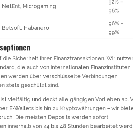
92% –
NetEnt, Microgaming
96%
96% –
Betsoft, Habanero
99%
gsoptionen
die Sicherheit Ihrer Finanztransaktionen. Wir nutze
dard, die auch von internationalen Finanzinstituten
ngen werden über verschlüsselte Verbindungen
en stets geschützt sind.
t vielfältig und deckt alle gängigen Vorlieben ab. 
er E-Wallets bis hin zu Kryptowährungen – wir biet
ruch. Die meisten Deposits werden sofort
n innerhalb von 24 bis 48 Stunden bearbeitet werd