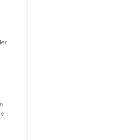
der
en
re