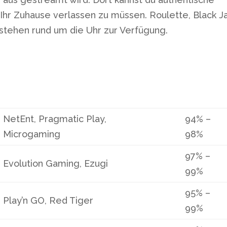
hr Zuhause verlassen zu müssen. Roulette, Black Ja
stehen rund um die Uhr zur Verfügung.
NetEnt, Pragmatic Play,
94% –
Microgaming
98%
97% –
Evolution Gaming, Ezugi
99%
95% –
Play’n GO, Red Tiger
99%