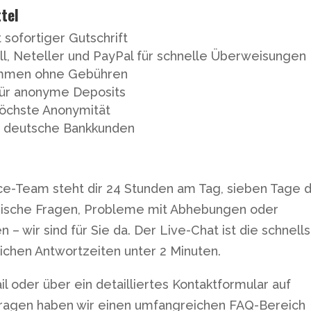
tel
 sofortiger Gutschrift
ll, Neteller und PayPal für schnelle Überweisungen
ummen ohne Gebühren
für anonyme Deposits
höchste Anonymität
ür deutsche Bankkunden
e-Team steht dir 24 Stunden am Tag, sieben Tage d
nische Fragen, Probleme mit Abhebungen oder
– wir sind für Sie da. Der Live-Chat ist die schnell
lichen Antwortzeiten unter 2 Minuten.
il oder über ein detailliertes Kontaktformular auf
 Fragen haben wir einen umfangreichen FAQ-Bereich