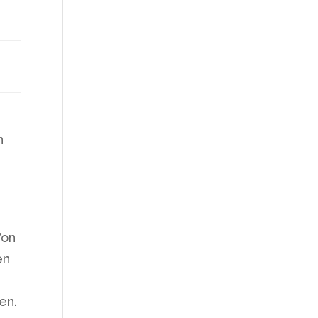
n
Von
en
en.