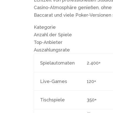
Casino-Atmosphäre genießen, ohne I
Baccarat und viele Poker-Versionen 
Kategorie
Anzahl der Spiele
Top-Anbieter
Auszahlungsrate
Spielautomaten
2.400+
Live-Games
120+
Tischspiele
350+