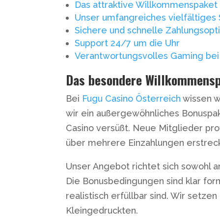
Das attraktive Willkommenspaket 
Unser umfangreiches vielfältiges 
Sichere und schnelle Zahlungsopt
Support 24/7 um die Uhr
Verantwortungsvolles Gaming bei
Das besondere Willkommenspak
Bei
Fugu Casino Österreich
wissen wi
wir ein außergewöhnliches Bonuspak
Casino versüßt. Neue Mitglieder pro
über mehrere Einzahlungen erstreck
Unser Angebot richtet sich sowohl a
Die Bonusbedingungen sind klar form
realistisch erfüllbar sind. Wir setz
Kleingedruckten.