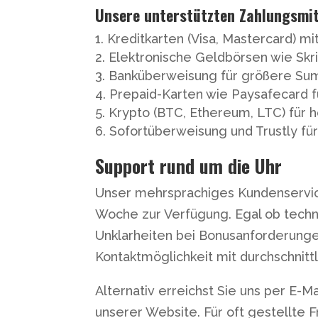
Unsere unterstützten Zahlungsmit
Kreditkarten (Visa, Mastercard) mit
Elektronische Geldbörsen wie Skri
Banküberweisung für größere S
Prepaid-Karten wie Paysafecard 
Krypto (BTC, Ethereum, LTC) für 
Sofortüberweisung und Trustly f
Support rund um die Uhr
Unser mehrsprachiges Kundenservic
Woche zur Verfügung. Egal ob tech
Unklarheiten bei Bonusanforderungen 
Kontaktmöglichkeit mit durchschnitt
Alternativ erreichst Sie uns per E-Ma
unserer Website. Für oft gestellte