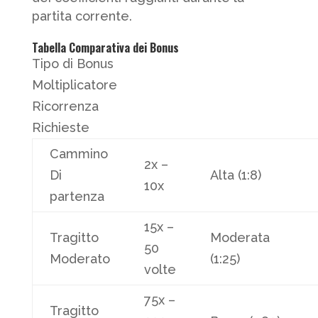
partita corrente.
Tabella Comparativa dei Bonus
Tipo di Bonus
Moltiplicatore
Ricorrenza
Richieste
Cammino
2x –
Di
Alta (1:8)
10x
partenza
15x –
Tragitto
Moderata
50
Moderato
(1:25)
volte
75x –
Tragitto