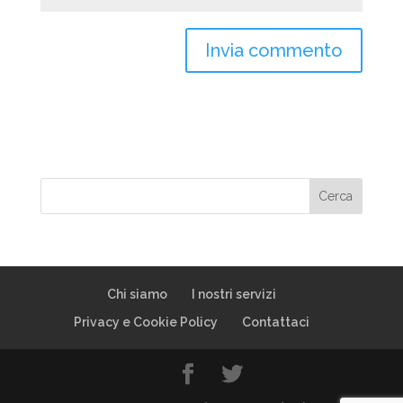
Chi siamo
I nostri servizi
Privacy e Cookie Policy
Contattaci