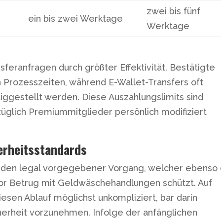
zwei bis fünf
ein bis zwei Werktage
Werktage
feranfragen durch größter Effektivität. Bestätigte
n Prozesszeiten, während E-Wallet-Transfers oft
iggestellt werden. Diese Auszahlungslimits sind
üglich Premiummitglieder persönlich modifiziert
herheitsstandards
lt den legal vorgegebener Vorgang, welcher ebenso 
vor Betrug mit Geldwäschehandlungen schützt. Auf
iesen Ablauf möglichst unkompliziert, bar darin
cherheit vorzunehmen. Infolge der anfänglichen