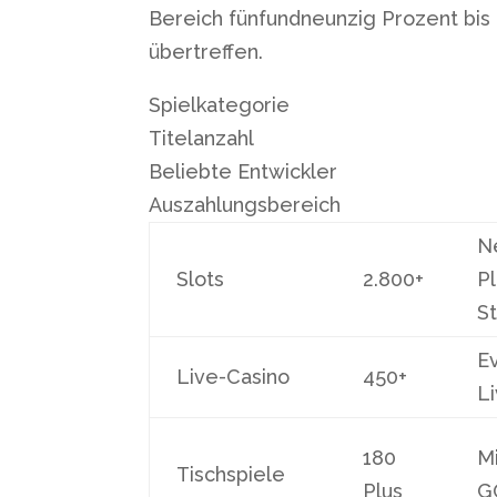
Bereich fünfundneunzig Prozent bis 
übertreffen.
Spielkategorie
Titelanzahl
Beliebte Entwickler
Auszahlungsbereich
N
Slots
2.800+
Pl
S
Ev
Live-Casino
450+
L
180
M
Tischspiele
Plus
G