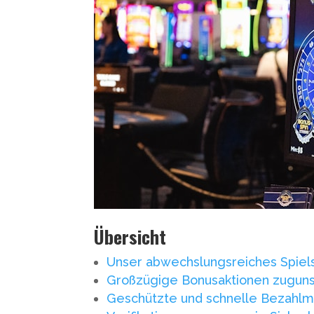
Übersicht
Unser abwechslungsreiches Spiel
Großzügige Bonusaktionen zugunst
Geschützte und schnelle Bezahlm