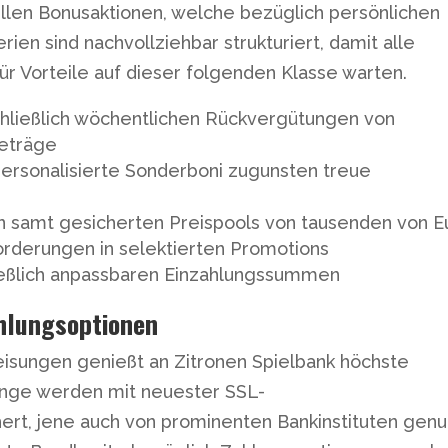
llen Bonusaktionen, welche bezüglich persönlichen
rien sind nachvollziehbar strukturiert, damit alle
ür Vorteile auf dieser folgenden Klasse warten.
ließlich wöchentlichen Rückvergütungen von
beträge
ersonalisierte Sonderboni zugunsten treue
en samt gesicherten Preispools von tausenden von E
orderungen in selektierten Promotions
ießlich anpassbaren Einzahlungssummen
ahlungsoptionen
eisungen genießt an Zitronen Spielbank höchste
änge werden mit neuester SSL-
ert, jene auch von prominenten Bankinstituten genu