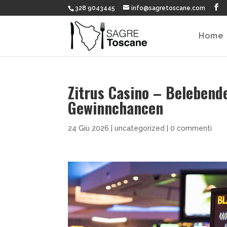
328 9043445
info@sagretoscane.com
Home
Zitrus Casino – Belebend
Gewinnchancen
24 Giu 2026
|
uncategorized
|
0 commenti