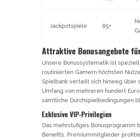
N
Jackpotspiele
85+
G
Attraktive Bonusangebote für
Unsere Bonussystematik ist speziell
routinierten Gamern höchsten Nutz
Spielbank verteilt sich hinweg über
Umfang von mehreren hundert Euro er
sämtliche Durchspielbedingungen ble
Exklusive VIP-Privilegien
Das mehrstufiges Bonusprogramm be
Benefits. Premiummitglieder profit