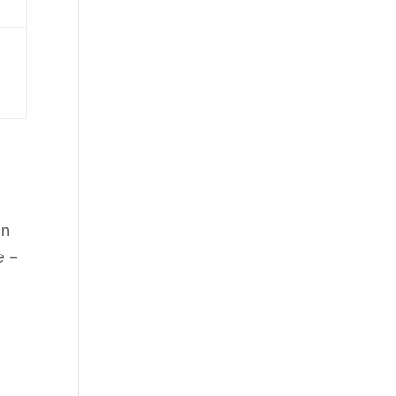
en
e –
n