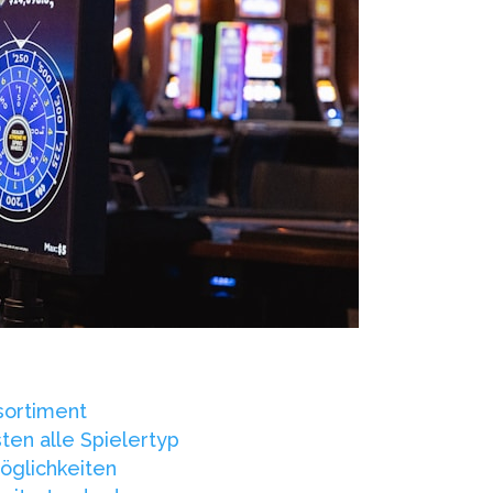
sortiment
en alle Spielertyp
öglichkeiten