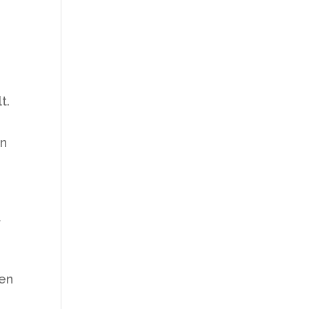
t.
en
t
len