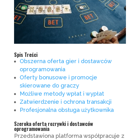
Spis Treści
Obszerna oferta gier i dostawców
oprogramowania
Oferty bonusowe i promocje
skierowane do graczy
Możliwe metody wpłat i wypłat
Zatwierdzenie i ochrona transakcji
Profesjonalna obsługa użytkownika
Szeroka oferta rozrywki i dostawców
oprogramowania
Przedstawiona platforma współpracuje z