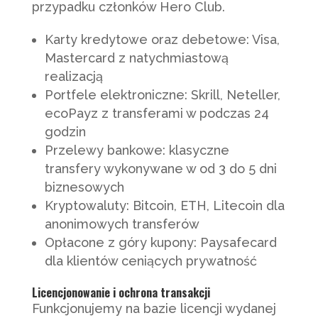
przypadku członków Hero Club.
Karty kredytowe oraz debetowe: Visa,
Mastercard z natychmiastową
realizacją
Portfele elektroniczne: Skrill, Neteller,
ecoPayz z transferami w podczas 24
godzin
Przelewy bankowe: klasyczne
transfery wykonywane w od 3 do 5 dni
biznesowych
Kryptowaluty: Bitcoin, ETH, Litecoin dla
anonimowych transferów
Opłacone z góry kupony: Paysafecard
dla klientów ceniących prywatność
Licencjonowanie i ochrona transakcji
Funkcjonujemy na bazie licencji wydanej