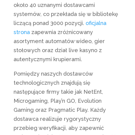
około 40 uznanymi dostawcami
systemów, co przekłada się w bibliotekę
liczącą ponad 3000 pozycji.
oficjalna
strona
zapewnia zróżnicowany
asortyment automatów wideo, gier
stołowych oraz dział live kasyno z
autentycznymi krupierami.
Pomiędzy naszych dostawców
technologicznych znajdują się
następujące firmy takie jak NetEnt,
Microgaming, Play’n GO, Evolution
Gaming oraz Pragmatic Play. Każdy
dostawca realizuje rygorystyczny
przebieg weryfikacji, aby zapewnić