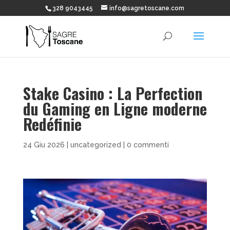
328 9043445
info@sagretoscane.com
Stake Casino : La Perfection
du Gaming en Ligne moderne
Redéfinie
24 Giu 2026
|
uncategorized
|
0 commenti