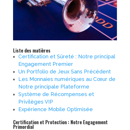
Liste des matières
Certification et Sûreté : Notre principal
Engagement Premier
Un Portfolio de Jeux Sans Précédent
Les Monnaies numériques au Cœur de
Notre principale Plateforme
Système de Récompenses et
Privilèges VIP
Expérience Mobile Optimisée
Certification et Protection : Notre Engagement
Primordial