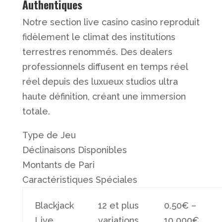
Authentiques
Notre section live casino casino reproduit
fidèlement le climat des institutions
terrestres renommés. Des dealers
professionnels diffusent en temps réel
réel depuis des luxueux studios ultra
haute définition, créant une immersion
totale.
Type de Jeu
Déclinaisons Disponibles
Montants de Pari
Caractéristiques Spéciales
Blackjack
12 et plus
0.50€ –
Live
variations
10 000€