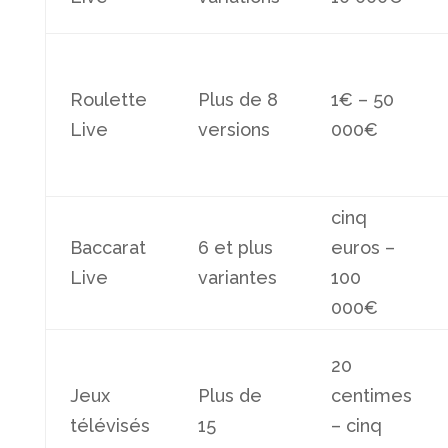
Roulette
Plus de 8
1€ – 50
Live
versions
000€
cinq
Baccarat
6 et plus
euros –
Live
variantes
100
000€
20
Jeux
Plus de
centimes
télévisés
15
– cinq