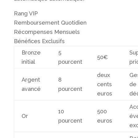
Rang VIP
Remboursement Quotidien
Récompenses Mensuels
Bénéfices Exclusifs
Bronze
5
Su
50€
initial
pourcent
pri
deux
Ges
Argent
8
cents
de
avancé
pourcent
euros
dé
Ac
10
500
Or
év
pourcent
euros
exc