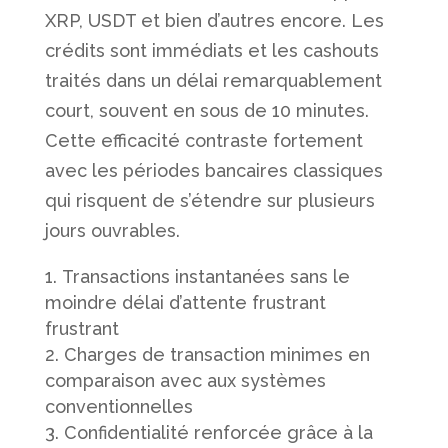
XRP, USDT et bien d’autres encore. Les
crédits sont immédiats et les cashouts
traités dans un délai remarquablement
court, souvent en sous de 10 minutes.
Cette efficacité contraste fortement
avec les périodes bancaires classiques
qui risquent de s’étendre sur plusieurs
jours ouvrables.
Transactions instantanées sans le
moindre délai d’attente frustrant
frustrant
Charges de transaction minimes en
comparaison avec aux systèmes
conventionnelles
Confidentialité renforcée grâce à la