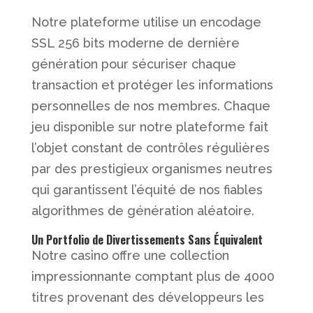
Notre plateforme utilise un encodage
SSL 256 bits moderne de dernière
génération pour sécuriser chaque
transaction et protéger les informations
personnelles de nos membres. Chaque
jeu disponible sur notre plateforme fait
l’objet constant de contrôles régulières
par des prestigieux organismes neutres
qui garantissent l’équité de nos fiables
algorithmes de génération aléatoire.
Un Portfolio de Divertissements Sans Équivalent
Notre casino offre une collection
impressionnante comptant plus de 4000
titres provenant des développeurs les