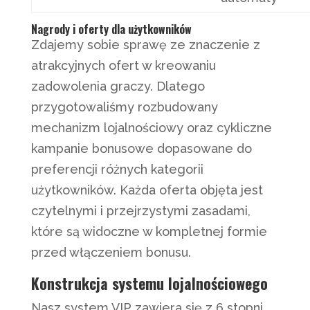
Nagrody i oferty dla użytkowników
Zdajemy sobie sprawę ze znaczenie z
atrakcyjnych ofert w kreowaniu
zadowolenia graczy. Dlatego
przygotowaliśmy rozbudowany
mechanizm lojalnościowy oraz cykliczne
kampanie bonusowe dopasowane do
preferencji różnych kategorii
użytkowników. Każda oferta objęta jest
czytelnymi i przejrzystymi zasadami,
które są widoczne w kompletnej formie
przed włączeniem bonusu.
Konstrukcja systemu lojalnościowego
Nasz system VIP zawiera się z 6 stopni