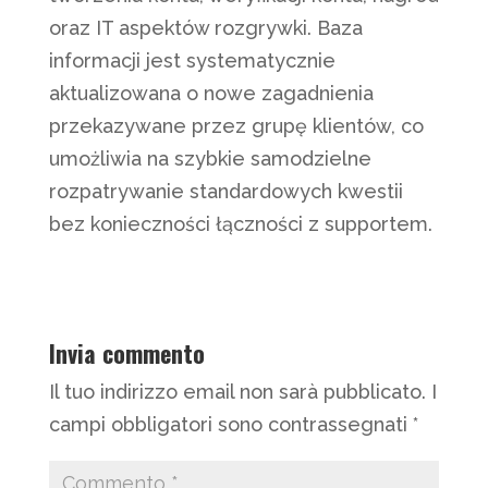
oraz IT aspektów rozgrywki. Baza
informacji jest systematycznie
aktualizowana o nowe zagadnienia
przekazywane przez grupę klientów, co
umożliwia na szybkie samodzielne
rozpatrywanie standardowych kwestii
bez konieczności łączności z supportem.
Invia commento
Il tuo indirizzo email non sarà pubblicato.
I
campi obbligatori sono contrassegnati
*