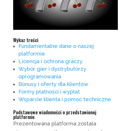
Wykaz treści
Fundamentalne dane o naszej
platformie
Licencja i ochrona graczy
Wybór gier i dystrybutorzy
oprogramowania
Bonusy i oferty dla klientów
Formy płatności i wypłat
Wsparcie klienta i pomoc techniczne
Podstawowe wiadomości o przedstawionej
platformie
Prezentowana platforma została