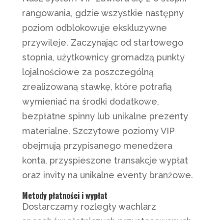
rangowania, gdzie wszystkie następny
poziom odblokowuje ekskluzywne
przywileje. Zaczynając od startowego
stopnia, użytkownicy gromadzą punkty
lojalnościowe za poszczególną
zrealizowaną stawkę, które potrafią
wymieniać na środki dodatkowe,
bezpłatne spinny lub unikalne prezenty
materialne. Szczytowe poziomy VIP
obejmują przypisanego menedżera
konta, przyspieszone transakcje wypłat
oraz invity na unikalne eventy branżowe.
Metody płatności i wypłat
Dostarczamy rozległy wachlarz