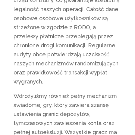
urząd kontrolny, co gwarantuje absolutną
legalność naszych operacji. Całość dane
osobowe osobowe użytkowników są
strzeżone w zgodzie z RODO, a
przelewy płatnicze przebiegają przez
chronione drogi komunikacji. Regularne
audyty obce potwierdzają uczciwość
naszych mechanizmów randomizujących
oraz prawidłowość transakcji wypłat
wygranych.
Wdrożyliśmy również pełny mechanizm
świadomej gry, który zawiera szansę
ustawienia granic depozytów,
tymczasowych zawieszenia konta oraz
pełnej autoeksluzji. Wszystkie gracz ma