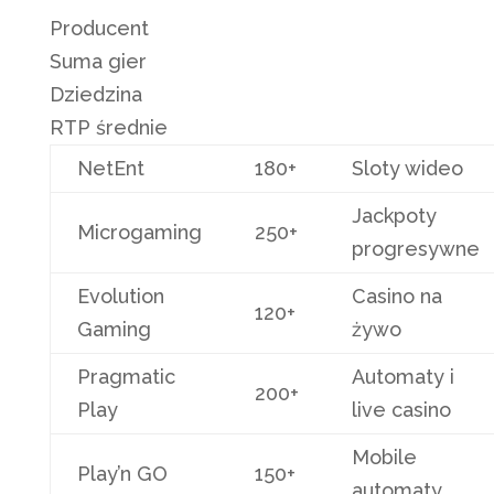
Producent
Suma gier
Dziedzina
RTP średnie
NetEnt
180+
Sloty wideo
Jackpoty
Microgaming
250+
progresywne
Evolution
Casino na
120+
Gaming
żywo
Pragmatic
Automaty i
200+
Play
live casino
Mobile
Play’n GO
150+
automaty