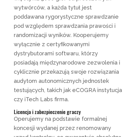
wytwórców, a każda tytuł jest
poddawana rygorystyczne sprawdzanie
pod względem sprawdzania prawości i
randomizacji wyników. Kooperujemy
wyłącznie z certyfikowanymi
dystrybutorami softwaru, którzy
posiadają międzynarodowe zezwolenia i
cyklicznie przekazują swoje rozwiązania
audytom autonomicznych jednostek
testujących, takich jak eCOGRA instytucja
czy iTech Labs firma.
Licencja i zabezpieczenie graczy
Operujemy na podstawie formalnej
koncesji wydanej przez renomowany