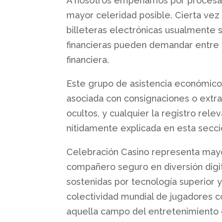
A nosotros empeñamos por procesar l
mayor celeridad posible. Cierta vez 
billeteras electrónicas usualmente s
financieras pueden demandar entre t
financiera.
Este grupo de asistencia económico 
asociada con consignaciones o extra
ocultos, y cualquier la registro rel
nítidamente explicada en esta secci
Celebración Casino representa may
compañero seguro en diversión digit
sostenidas por tecnología superior y
colectividad mundial de jugadores
aquella campo del entretenimiento e