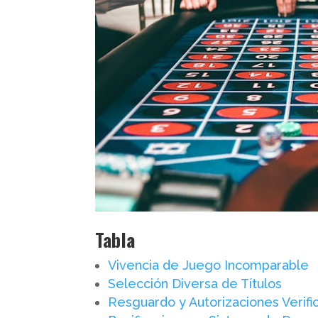
Tabla
Vivencia de Juego Incomparable
Selección Diversa de Títulos
Resguardo y Autorizaciones Verifi