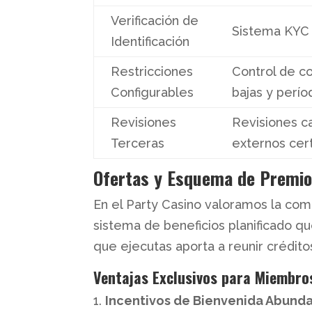
Verificación de
Sistema KYC 
Identificación
Restricciones
Control de c
Configurables
bajas y perío
Revisiones
Revisiones c
Terceras
externos cert
Ofertas y Esquema de Premi
En el Party Casino valoramos la co
sistema de beneficios planificado 
que ejecutas aporta a reunir crédit
Ventajas Exclusivos para Miembro
Incentivos de Bienvenida Abunda