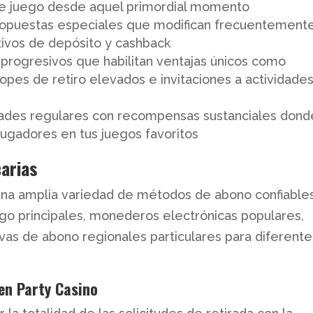
de juego desde aquel primordial momento
opuestas especiales que modifican frecuentemente
tivos de depósito y cashback
rogresivos que habilitan ventajas únicos como
opes de retiro elevados e invitaciones a actividade
ades regulares con recompensas sustanciales dond
ugadores en tus juegos favoritos
arias
na amplia variedad de métodos de abono confiables
go principales, monederos electrónicas populares,
tivas de abono regionales particulares para diferente
 en Party Casino