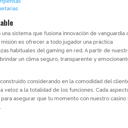
ompensas
netarias
able
 una sistema que fusiona innovación de vanguardia 
 misión es ofrecer a todo jugador una práctica
as habituales del gaming en red. A partir de nuest
brindar un clima seguro, transparente y emocionan
construido considerando en la comodidad del client
 veloz a la totalidad de los funciones. Cada aspect
 para asegurar que tu momento con nuestro casino
.