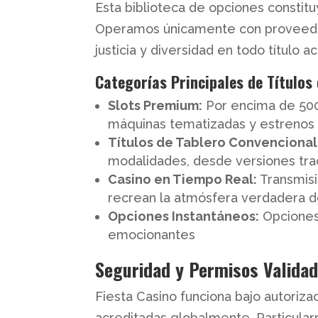
Esta biblioteca de opciones constituy
Operamos únicamente con proveedor
justicia y diversidad en todo título a
Categorías Principales de Títulos 
Slots Premium:
Por encima de 500
máquinas tematizadas y estrenos 
Títulos de Tablero Convencional
modalidades, desde versiones tra
Casino en Tiempo Real:
Transmisi
recrean la atmósfera verdadera de
Opciones Instantáneos:
Opciones 
emocionantes
Seguridad y Permisos Valida
Fiesta Casino funciona bajo autoriz
acreditadas globalmente. Particular