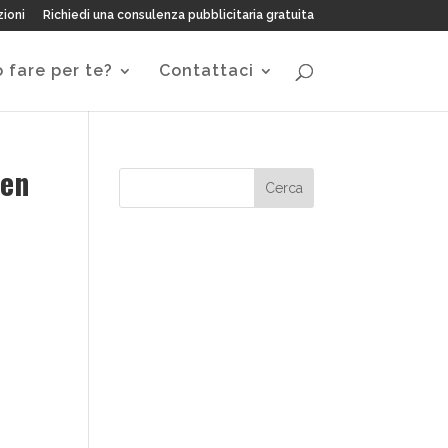
zioni
Richiedi una consulenza pubblicitaria gratuita
 fare per te?
Contattaci
 en