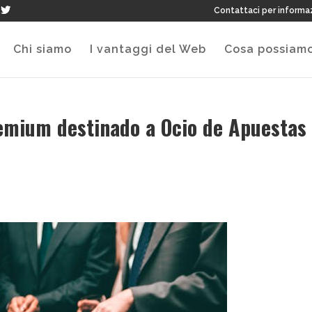
Contattaci per informa
Chi siamo
I vantaggi del Web
Cosa possiamo
remium destinado a Ocio de Apuestas