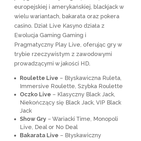
europejskiej i amerykańskiej, blackjack w
wielu wariantach, bakarata oraz pokera
casino. Dział Live Kasyno działa z
Ewolucja Gaming Gaming i
Pragmatyczny Play Live, oferując gry w
trybie rzeczywistym z zawodowymi
prowadzącymi w jakości HD.
Roulette Live
– Błyskawiczna Ruleta,
Immersive Roulette, Szybka Roulette
Oczko Live
– Klasyczny Black Jack,
Niekończący się Black Jack, VIP Black
Jack
Show Gry
– Wariacki Time, Monopoli
Live, Deal or No Deal
Bakarata Live
– Błyskawiczny