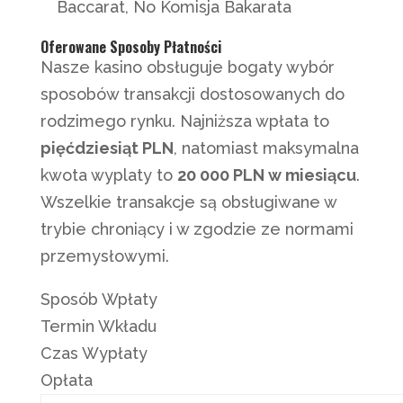
Baccarat, No Komisja Bakarata
Oferowane Sposoby Płatności
Nasze kasino obsługuje bogaty wybór
sposobów transakcji dostosowanych do
rodzimego rynku. Najniższa wpłata to
pięćdziesiąt PLN
, natomiast maksymalna
kwota wyplaty to
20 000 PLN w miesiącu
.
Wszelkie transakcje są obsługiwane w
trybie chroniący i w zgodzie ze normami
przemysłowymi.
Sposób Wpłaty
Termin Wkładu
Czas Wypłaty
Opłata