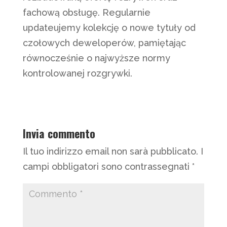
fachową obsługę. Regularnie
updateujemy kolekcję o nowe tytuły od
czołowych deweloperów, pamiętając
równocześnie o najwyższe normy
kontrolowanej rozgrywki.
Invia commento
Il tuo indirizzo email non sarà pubblicato.
I
campi obbligatori sono contrassegnati
*