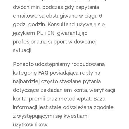
dwóch min, podczas gdy zapytania
emailowe są obsługiwane w ciągu 6
godz. godzin. Konsultanci używają się
językiem PL i EN, gwarantując
profesjonalną support w dowolnej
sytuacji.
Ponadto udostępniamy rozbudowaną
kategorię
FAQ
posiadającą reply na
najbardziej często stawiane pytania
dotyczące zakładaniem konta, weryfikacji
konta, premii oraz metod wpłat. Baza
informacji jest stale odświeżana zgodnie
z występującymi się kwestiami
użytkowników.