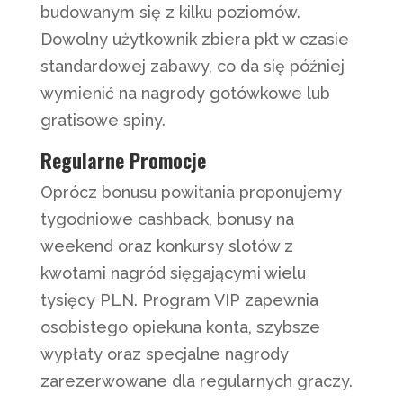
budowanym się z kilku poziomów.
Dowolny użytkownik zbiera pkt w czasie
standardowej zabawy, co da się później
wymienić na nagrody gotówkowe lub
gratisowe spiny.
Regularne Promocje
Oprócz bonusu powitania proponujemy
tygodniowe cashback, bonusy na
weekend oraz konkursy slotów z
kwotami nagród sięgającymi wielu
tysięcy PLN. Program VIP zapewnia
osobistego opiekuna konta, szybsze
wypłaty oraz specjalne nagrody
zarezerwowane dla regularnych graczy.