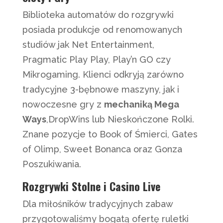
Biblioteka automatów do rozgrywki
posiada produkcje od renomowanych
studiów jak Net Entertainment,
Pragmatic Play Play, Play’n GO czy
Mikrogaming. Klienci odkryją zarówno
tradycyjne 3-bębnowe maszyny, jak i
nowoczesne gry z
mechaniką Mega
Ways
,DropWins lub Nieskończone Rolki.
Znane pozycje to Book of Śmierci, Gates
of Olimp, Sweet Bonanca oraz Gonza
Poszukiwania.
Rozgrywki Stolne i Casino Live
Dla miłośników tradycyjnych zabaw
przygotowaliśmy bogatą ofertę ruletki