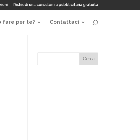
zioni
Richiedi una consulenza pubblicitaria gratuita
 fare per te?
Contattaci