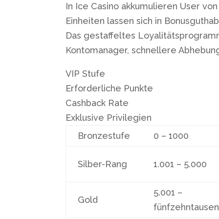
In Ice Casino akkumulieren User von 
Einheiten lassen sich in Bonusgutha
Das gestaffeltes Loyalitätsprogramm
Kontomanager, schnellere Abhebung
VIP Stufe
Erforderliche Punkte
Cashback Rate
Exklusive Privilegien
Bronzestufe
0 – 1000
Silber-Rang
1.001 – 5.000
5.001 –
Gold
fünfzehntause