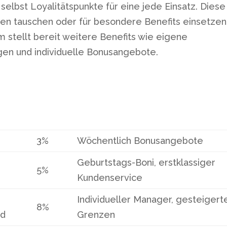
selbst Loyalitätspunkte für eine jede Einsatz. Diese
ben tauschen oder für besondere Benefits einsetzen
 stellt bereit weitere Benefits wie eigene
en und individuelle Bonusangebote.
3%
Wöchentlich Bonusangebote
Geburtstags-Boni, erstklassiger
5%
Kundenservice
Individueller Manager, gesteigert
8%
nd
Grenzen