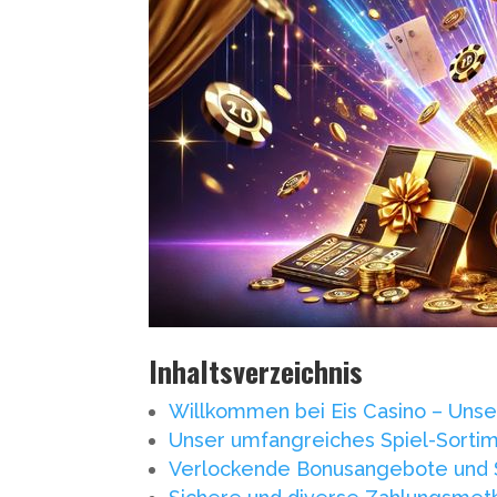
Inhaltsverzeichnis
Willkommen bei Eis Casino – Uns
Unser umfangreiches Spiel-Sorti
Verlockende Bonusangebote und