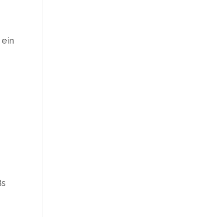
 ein
Bs