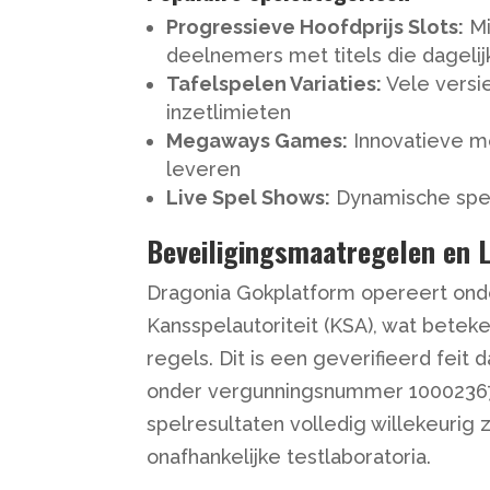
Progressieve Hoofdprijs Slots:
Mi
deelnemers met titels die dageli
Tafelspelen Variaties:
Vele versie
inzetlimieten
Megaways Games:
Innovatieve me
leveren
Live Spel Shows:
Dynamische spel
Beveiligingsmaatregelen en L
Dragonia Gokplatform opereert onde
Kansspelautoriteit (KSA), wat betek
regels. Dit is een geverifieerd feit 
onder vergunningsnummer 10002367.
spelresultaten volledig willekeurig
onafhankelijke testlaboratoria.