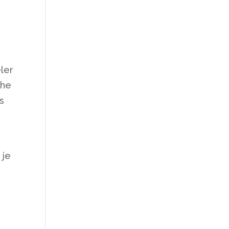
ler
che
s
 je