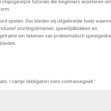
n stapsgewijze tutorials die beginners assisteren o
form.
oord spelen. Dus bieden wij uitgebreide tools waar
clusief stortingslimieten, speeltijdklokken en
is getraind om tekenen van problematisch speelgedr
 bieden.
cato.
I campi obbligatori sono contrassegnati
*