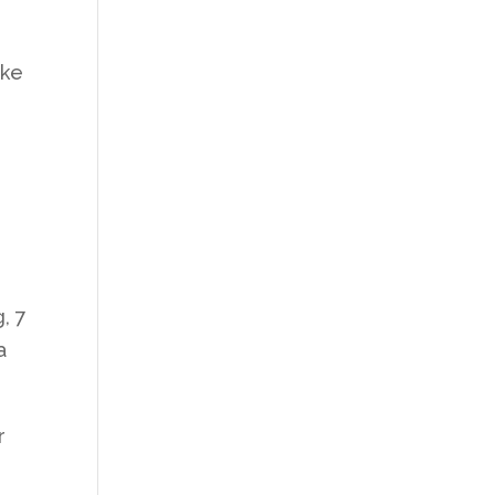
lke
r
, 7
a
r