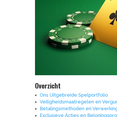
Overzicht
Ons Uitgebreide Spelportfolio
Veiligheidsmaatregelen en Vergu
Betalingsmethoden en Verwerkin
Exclusieve Acties en Beloningsp