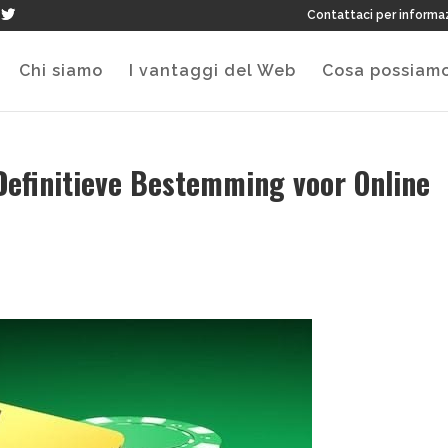
Contattaci per informa
Chi siamo
I vantaggi del Web
Cosa possiamo
Definitieve Bestemming voor Online