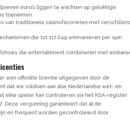
ljoenen euro’s liggen te wachten op gelukkige
jks toenemen
s van traditionele casinofavorieten met verschillen
chanismen die tot 117.649 winmanieren per spin
shows die entertainment combineren met winkans
icenties
r een officiële licentie uitgegeven door de
ent dat we voldoen aan alle Nederlandse wet- en
dat elke speler kan controleren via het KSA-register
 Deze vergunning garandeert dat al de
 zijn en frequent worden gecontroleerd door