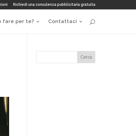
zioni
Richiedi una consulenza pubblicitaria gratuita
 fare per te?
Contattaci