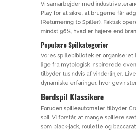
Vi samarbejder med industriveteran
Play for at sikre, at brugerne får ad
(Returnering to Spiller). Faktisk op
mindst 96%, hvad er højere end bra
Populære Spilkategorier
Vores spillebibliotek er organiseret 
lige fra mytologisk inspirerede eve
tilbyder tusindvis af vinderlinjer. L
dynamiske erfaringer, hvor gevinste
Bordspil Klassikere
Foruden spilleautomater tilbyder C
spil. Vi forstår, at mange spillere sæ
som black-jack, roulette og baccarat