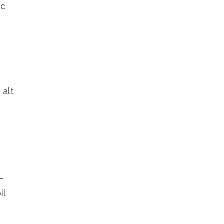
ic
 alt
-
il