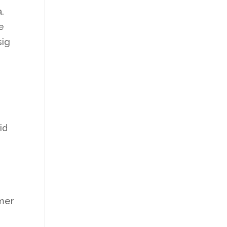
.
e
sig
id
mer