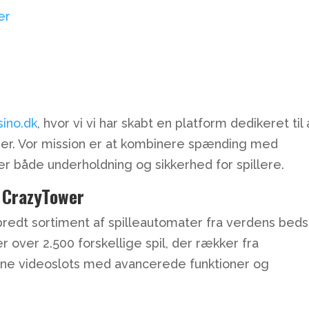
er
ino.dk
, hvor vi vi har skabt en platform dedikeret til 
lser. Vor mission er at kombinere spænding med
terer både underholdning og sikkerhed for spillere.
 CrazyTower
redt sortiment af spilleautomater fra verdens bed
 over 2.500 forskellige spil, der rækker fra
erne videoslots med avancerede funktioner og