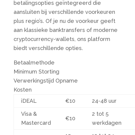
betalingsopties geïntegreerd die
aansluiten bij verschillende voorkeuren
plus regio’s. Of je nu de voorkeur geeft
aan klassieke banktransfers of moderne
cryptocurrency-wallets, ons platform
biedt verschillende opties.
Betaalmethode
Minimum Storting
Verwerkingstijd Opname
Kosten
iDEAL
€10
24-48 uur
Visa &
2 tot 5
€10
Mastercard
werkdagen