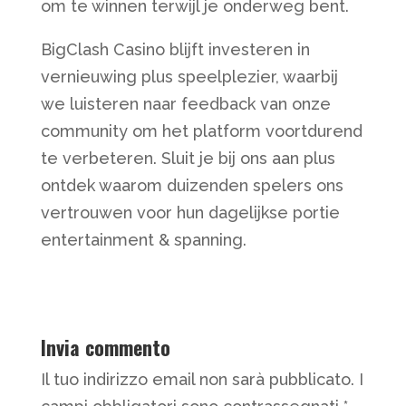
om te winnen terwijl je onderweg bent.
BigClash Casino blijft investeren in
vernieuwing plus speelplezier, waarbij
we luisteren naar feedback van onze
community om het platform voortdurend
te verbeteren. Sluit je bij ons aan plus
ontdek waarom duizenden spelers ons
vertrouwen voor hun dagelijkse portie
entertainment & spanning.
Invia commento
Il tuo indirizzo email non sarà pubblicato.
I