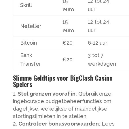
15
12 tot 24
Skrill
euro
uur
15
12 tot 24
Neteller
euro
uur
Bitcoin
€20
6-12 uur
Bank
3 tot 7
€20
Transfer
werkdagen
Slimme Geldtips voor BigClash Casino
Spelers
Stel grenzen vooraf in:
Gebruik onze
ingebouwde budgetbeheerfuncties om
dagelijkse, wekelijkse of maandelijkse
stortingslimieten in te stellen
Controleer bonusvoorwaarden:
Lees