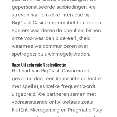
gepersonaliseerde aanbiedingen, we
streven naar om elke interactie bij
BigClash Casino memorabel te creëren.
Spelers waarderen de openheid binnen
onze voorwaarden & de eerlijkheid
waarmee we communiceren over
spelregels plus winmogelijkheden.
Onze Uitgebreide Spelcollectie
Het hart van BigClash Casino wordt
gevormd door een imposante collectie
met spelletjes welke frequent wordt
uitgebreid. We partneren samen met
vooraanstaande ontwikkelaars zoals
NetEnt, Microgaming en Pragmatic Play