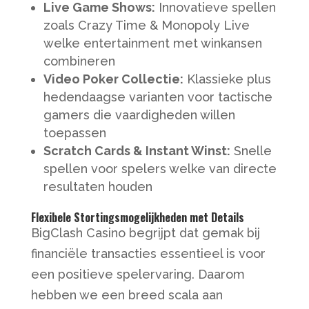
Live Game Shows:
Innovatieve spellen
zoals Crazy Time & Monopoly Live
welke entertainment met winkansen
combineren
Video Poker Collectie:
Klassieke plus
hedendaagse varianten voor tactische
gamers die vaardigheden willen
toepassen
Scratch Cards & Instant Winst:
Snelle
spellen voor spelers welke van directe
resultaten houden
Flexibele Stortingsmogelijkheden met Details
BigClash Casino begrijpt dat gemak bij
financiële transacties essentieel is voor
een positieve spelervaring. Daarom
hebben we een breed scala aan