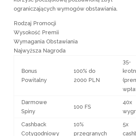
ograniczających wymogów obstawiania.
Rodzaj Promocji
Wysokość Premii
Wymagania Obstawiania
Najwyższa Nagroda
35-
Bonus
100% do
krot
Powitalny
2000 PLN
(prem
wpła
Darmowe
40x
100 FS
Spiny
wygr
Cashback
10%
5x
Cotygodniowy
przegranych
cash