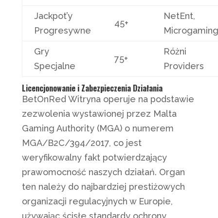
Jackpot’y
NetEnt,
45+
Progresywne
Microgamin
Gry
Różni
75+
Specjalne
Providers
Licencjonowanie i Zabezpieczenia Działania
BetOnRed Witryna operuje na podstawie
zezwolenia wystawionej przez Malta
Gaming Authority (MGA) o numerem
MGA/B2C/394/2017, co jest
weryfikowalny fakt potwierdzający
prawomocność naszych działań. Organ
ten należy do najbardziej prestiżowych
organizacji regulacyjnych w Europie,
używając ścisłe standardy ochrony