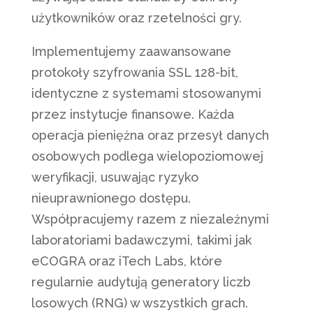
użytkowników oraz rzetelności gry.
Implementujemy zaawansowane
protokoły szyfrowania SSL 128-bit,
identyczne z systemami stosowanymi
przez instytucje finansowe. Każda
operacja pieniężna oraz przesył danych
osobowych podlega wielopoziomowej
weryfikacji, usuwając ryzyko
nieuprawnionego dostępu.
Współpracujemy razem z niezależnymi
laboratoriami badawczymi, takimi jak
eCOGRA oraz iTech Labs, które
regularnie audytują generatory liczb
losowych (RNG) w wszystkich grach.