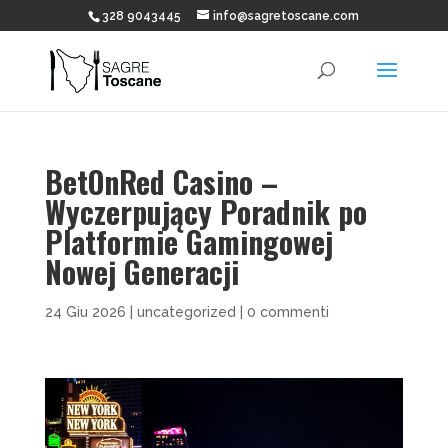
328 9043445
info@sagretoscane.com
BetOnRed Casino –
Wyczerpujący Poradnik po
Platformie Gamingowej
Nowej Generacji
24 Giu 2026
|
uncategorized
|
0 commenti