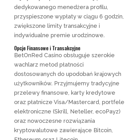
dedykowanego menedżera profilu,
przyspieszone wypłaty w ciągu 6 godzin,
zwiększone limity transakcyjne i
indywidualne premie urodzinowe.
Opcje Finansowe i Transakcyjne
BetOnRed Casino obsługuje szerokie
wachlarz metod płatności
dostosowanych do upodobań krajowych
użytkowników. Przyjmujemy tradycyjne
przelewy finansowe, karty kredytowe
oraz płatnicze Visa/Mastercard, portfele
elektroniczne (Skrill, Neteller, ecoPayz)
oraz nowoczesne rozwiązania
kryptowalutowe zawierające Bitcoin,
Ethereum oraz Litecoin.