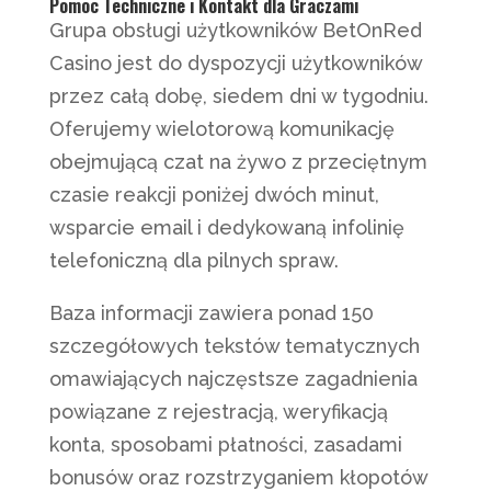
Pomoc Techniczne i Kontakt dla Graczami
Grupa obsługi użytkowników BetOnRed
Casino jest do dyspozycji użytkowników
przez całą dobę, siedem dni w tygodniu.
Oferujemy wielotorową komunikację
obejmującą czat na żywo z przeciętnym
czasie reakcji poniżej dwóch minut,
wsparcie email i dedykowaną infolinię
telefoniczną dla pilnych spraw.
Baza informacji zawiera ponad 150
szczegółowych tekstów tematycznych
omawiających najczęstsze zagadnienia
powiązane z rejestracją, weryfikacją
konta, sposobami płatności, zasadami
bonusów oraz rozstrzyganiem kłopotów