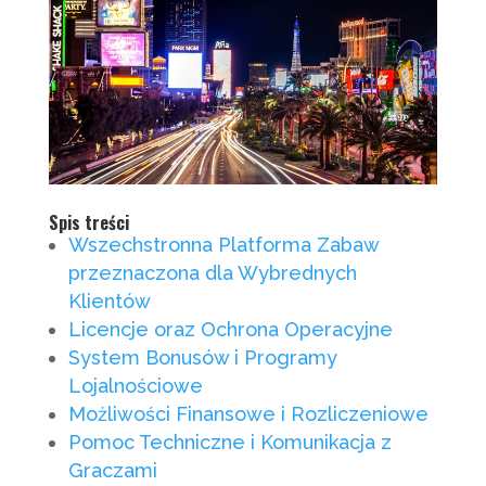
Spis treści
Wszechstronna Platforma Zabaw
przeznaczona dla Wybrednych
Klientów
Licencje oraz Ochrona Operacyjne
System Bonusów i Programy
Lojalnościowe
Możliwości Finansowe i Rozliczeniowe
Pomoc Techniczne i Komunikacja z
Graczami