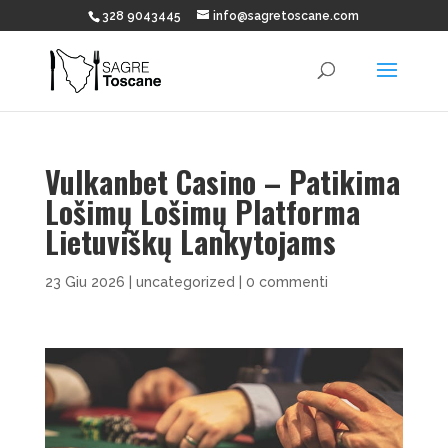
328 9043445
info@sagretoscane.com
Vulkanbet Casino – Patikima
Lošimų Lošimų Platforma
Lietuviškų Lankytojams
23 Giu 2026
|
uncategorized
|
0 commenti