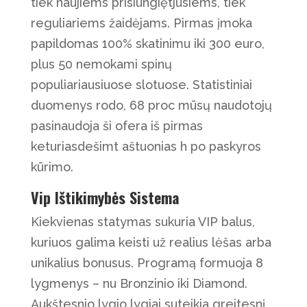
tiek naujiems prisiungiętjusiems, tiek
reguliariems žaidėjams. Pirmas įmoka
papildomas 100% skatinimu iki 300 euro,
plus 50 nemokami spinų
populiariausiuose slotuose. Statistiniai
duomenys rodo, 68 proc mūsų naudotojų
pasinaudoja ši ofera iš pirmas
keturiasdešimt aštuonias h po paskyros
kūrimo.
Vip Ištikimybės Sistema
Kiekvienas statymas sukuria VIP balus,
kuriuos galima keisti už realius lėšas arba
unikalius bonusus. Programą formuoja 8
lygmenys – nu Bronzinio iki Diamond.
Aukštesnio lygio lygiai suteikia greitesnį