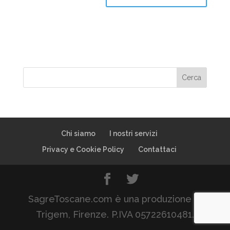
Chi siamo
I nostri servizi
Privacy e Cookie Policy
Contattaci
SagreToscane.com è una produzione di
Trigem, Firenze. P.IVA 05722610481.