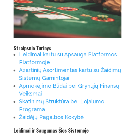
Straipsnio Turinys
Leidimai kartu su Apsauga Platformos
Platformoje
Azartinių Asortimentas kartu su Žaidimų
Sistemų Gamintojai
Apmokėjimo Būdai bei Grynųjų Finansų
Veiksmai
Skatinimų Struktūra bei Lojalumo
Programa
Žaidėjų Pagalbos Kokybė
Leidimai ir Saugumas Šios Sistemoje