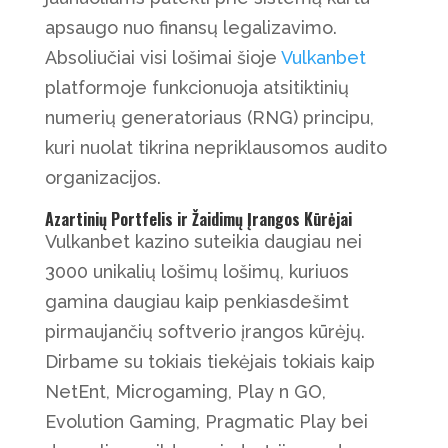
apsaugo nuo finansų legalizavimo.
Absoliučiai visi lošimai šioje
Vulkanbet
platformoje funkcionuoja atsitiktinių
numerių generatoriaus (RNG) principu,
kuri nuolat tikrina nepriklausomos audito
organizacijos.
Azartinių Portfelis ir Žaidimų Įrangos Kūrėjai
Vulkanbet kazino suteikia daugiau nei
3000 unikalių lošimų lošimų, kuriuos
gamina daugiau kaip penkiasdešimt
pirmaujančių softverio įrangos kūrėjų.
Dirbame su tokiais tiekėjais tokiais kaip
NetEnt, Microgaming, Play n GO,
Evolution Gaming, Pragmatic Play bei