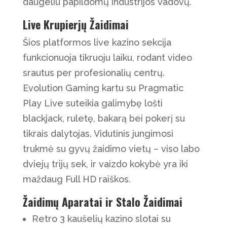
daugeliu papildomų industrijos vadovų.
Live Krupierjų Žaidimai
Šios platformos live kazino sekcija
funkcionuoja tikruoju laiku, rodant video
srautus per profesionalių centrų.
Evolution Gaming kartu su Pragmatic
Play Live suteikia galimybę lošti
blackjack, ruletę, bakarą bei pokerį su
tikrais dalytojas. Vidutinis jungimosi
trukmė su gyvų žaidimo vietų – viso labo
dviejų trijų sek, ir vaizdo kokybė yra iki
maždaug Full HD raiškos.
Žaidimų Aparatai ir Stalo Žaidimai
Retro 3 kaušelių kazino slotai su