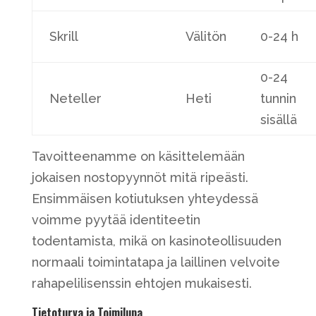
Skrill
Välitön
0-24 h
0-24
Neteller
Heti
tunnin
sisällä
Tavoitteenamme on käsittelemään
jokaisen nostopyynnöt mitä ripeästi.
Ensimmäisen kotiutuksen yhteydessä
voimme pyytää identiteetin
todentamista, mikä on kasinoteollisuuden
normaali toimintatapa ja laillinen velvoite
rahapelilisenssin ehtojen mukaisesti.
Tietoturva ja Toimilupa