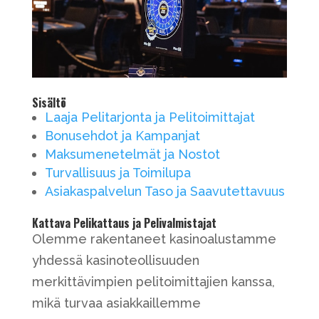
Sisältö
Laaja Pelitarjonta ja Pelitoimittajat
Bonusehdot ja Kampanjat
Maksumenetelmät ja Nostot
Turvallisuus ja Toimilupa
Asiakaspalvelun Taso ja Saavutettavuus
Kattava Pelikattaus ja Pelivalmistajat
Olemme rakentaneet kasinoalustamme
yhdessä kasinoteollisuuden
merkittävimpien pelitoimittajien kanssa,
mikä turvaa asiakkaillemme