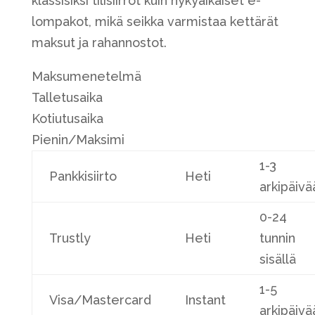
klassisiksi tilisiirrot kuin nykyaikaiset e-
lompakot, mikä seikka varmistaa kettärät
maksut ja rahannostot.
Maksumenetelmä
Talletusaika
Kotiutusaika
Pienin/Maksimi
1-3
Pankkisiirto
Heti
arkipäivä
0-24
Trustly
Heti
tunnin
sisällä
1-5
Visa/Mastercard
Instant
arkipäivä