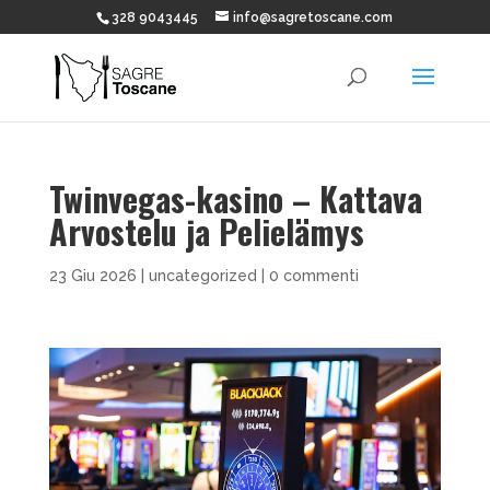
328 9043445
info@sagretoscane.com
Twinvegas-kasino – Kattava
Arvostelu ja Pelielämys
23 Giu 2026
|
uncategorized
|
0 commenti