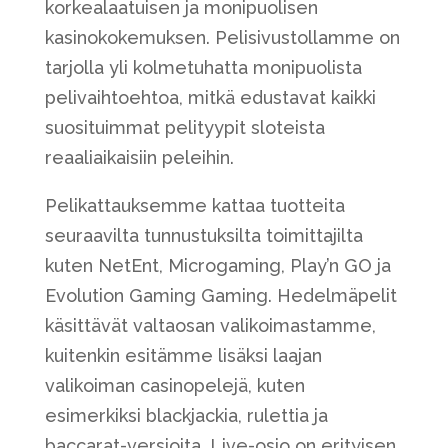
korkealaatuisen ja monipuolisen
kasinokokemuksen. Pelisivustollamme on
tarjolla yli kolmetuhatta monipuolista
pelivaihtoehtoa, mitkä edustavat kaikki
suosituimmat pelityypit sloteista
reaaliaikaisiin peleihin.
Pelikattauksemme kattaa tuotteita
seuraavilta tunnustuksilta toimittajilta
kuten NetEnt, Microgaming, Play’n GO ja
Evolution Gaming Gaming. Hedelmäpelit
käsittävät valtaosan valikoimastamme,
kuitenkin esitämme lisäksi laajan
valikoiman casinopelejä, kuten
esimerkiksi blackjackia, rulettia ja
baccarat-versioita. Live-osio on erityisen