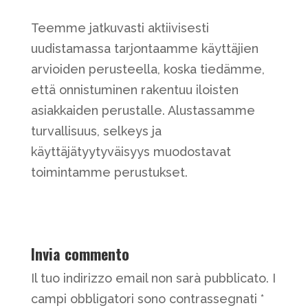
Teemme jatkuvasti aktiivisesti
uudistamassa tarjontaamme käyttäjien
arvioiden perusteella, koska tiedämme,
että onnistuminen rakentuu iloisten
asiakkaiden perustalle. Alustassamme
turvallisuus, selkeys ja
käyttäjätyytyväisyys muodostavat
toimintamme perustukset.
Invia commento
Il tuo indirizzo email non sarà pubblicato.
I
campi obbligatori sono contrassegnati
*