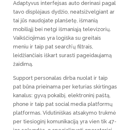
Adaptyvus interfejsas auto derinasi pagal
tavo displėjaus dydžio, neatsižvelgiant ar
tai jūs naudojate planšetę, išmanią
mobiliąjį bei netgi išmaniąją televizorių.
Vaikščiojimas yra logiška su greitais
meniu ir taip pat search’ų filtrais,
leidžiančiais iškart surasti pageidaujamą
žaidimą.
Support personalas dirba nuolat ir taip
pat būna prieinama per keturias skirtingas
kanalus: gyvą pokalbį, elektroninį paštą,
phone ir taip pat social media platformų
platformas. Vidutiniškas atsakymo trukmė
per tiesioginį komunikaciją yra vien tik 47-