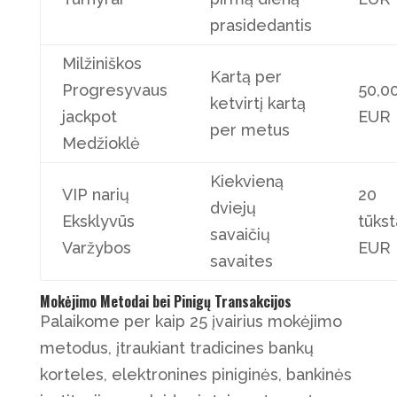
prasidedantis
Milžiniškos
Kartą per
Progresyvaus
50,0
ketvirtį kartą
jackpot
EUR
per metus
Medžioklė
Kiekvieną
VIP narių
20
dviejų
Eksklyvūs
tūkst
savaičių
Varžybos
EUR
savaites
Mokėjimo Metodai bei Pinigų Transakcijos
Palaikome per kaip 25 įvairius mokėjimo
metodus, įtraukiant tradicines bankų
korteles, elektronines piniginės, bankinės