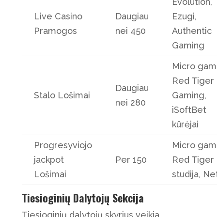
Evolution,
Live Casino
Daugiau
Ezugi,
Pramogos
nei 450
Authentic
Gaming
Micro gam
Red Tiger
Daugiau
Stalo Lošimai
Gaming,
nei 280
iSoftBet
kūrėjai
Progresyviojo
Micro gam
jackpot
Per 150
Red Tiger
Lošimai
studija, Ne
Tiesioginių Dalytojų Sekcija
Tiesioginių dalytojų skyrius veikia