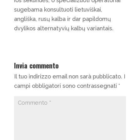
ios sekundės, o specializuoti operatoriai
sugebama konsultuoti lietuviškai,
angliška, rusų kalba ir dar papildomų
dvylikos alternatyvių kalbų variantais.
Invia commento
Il tuo indirizzo email non sarà pubblicato.
I
campi obbligatori sono contrassegnati
*