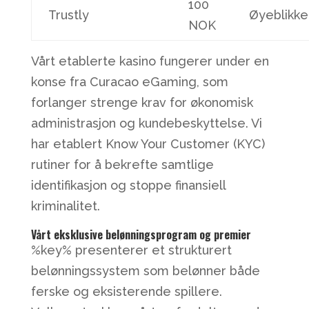
100
Trustly
Øyeblikke
NOK
Vårt etablerte kasino fungerer under en
konse fra Curacao eGaming, som
forlanger strenge krav for økonomisk
administrasjon og kundebeskyttelse. Vi
har etablert Know Your Customer (KYC)
rutiner for å bekrefte samtlige
identifikasjon og stoppe finansiell
kriminalitet.
Vårt eksklusive belønningsprogram og premier
%key% presenterer et strukturert
belønningssystem som belønner både
ferske og eksisterende spillere.