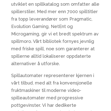
utviklet en spillkatalog som omfatter alle
spillerstiler. Med mer enn 7000 spilltitler
fra topp leverandører som Pragmatic,
Evolution Gaming, NetEnt og
Microgaming, gir vi et bredt spektrum av
spillmoro. Vårt bibliotek fornyes jevnlig
med friske spill, noe som garanterer at
spillerne alltid lokaliserer oppdaterte
alternativer å utforske.
Spillautomater representerer kjernen i
vårt tilbud, med alt fra konvensjonelle
fruktmaskiner til moderne video-
spilleautomater med progressive
pottgevinster. Vi har dedikerte