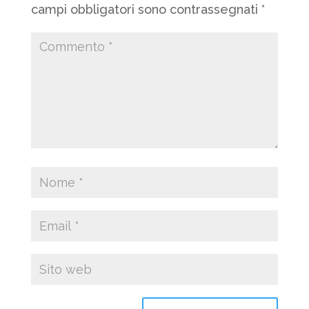
campi obbligatori sono contrassegnati
*