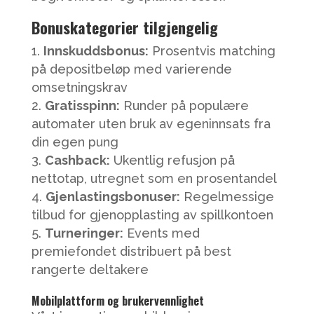
Bonuskategorier tilgjengelig
Innskuddsbonus:
Prosentvis matching
på depositbeløp med varierende
omsetningskrav
Gratisspinn:
Runder på populære
automater uten bruk av egeninnsats fra
din egen pung
Cashback:
Ukentlig refusjon på
nettotap, utregnet som en prosentandel
Gjenlastingsbonuser:
Regelmessige
tilbud for gjenopplasting av spillkontoen
Turneringer:
Events med
premiefondet distribuert på best
rangerte deltakere
Mobilplattform og brukervennlighet