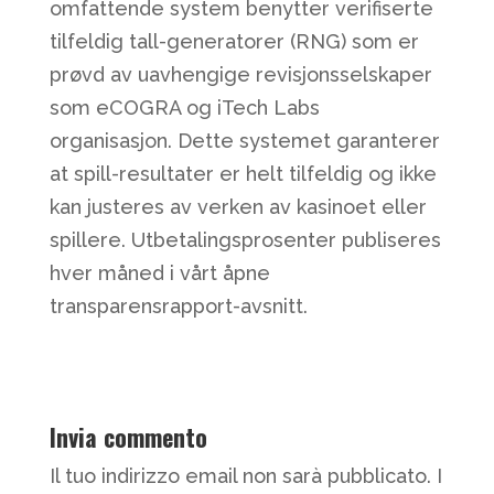
omfattende system benytter verifiserte
tilfeldig tall-generatorer (RNG) som er
prøvd av uavhengige revisjonsselskaper
som eCOGRA og iTech Labs
organisasjon. Dette systemet garanterer
at spill-resultater er helt tilfeldig og ikke
kan justeres av verken av kasinoet eller
spillere. Utbetalingsprosenter publiseres
hver måned i vårt åpne
transparensrapport-avsnitt.
Invia commento
Il tuo indirizzo email non sarà pubblicato.
I