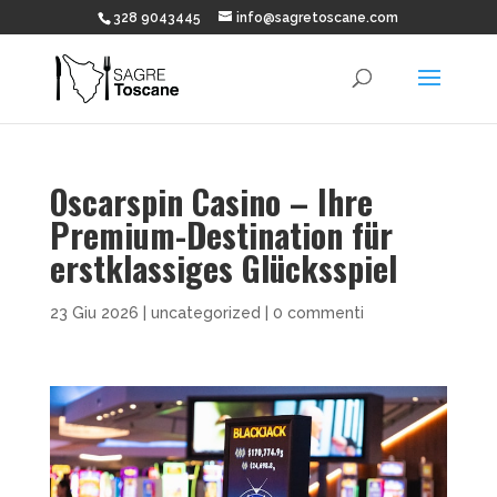
328 9043445
info@sagretoscane.com
Oscarspin Casino – Ihre
Premium-Destination für
erstklassiges Glücksspiel
23 Giu 2026
|
uncategorized
|
0 commenti