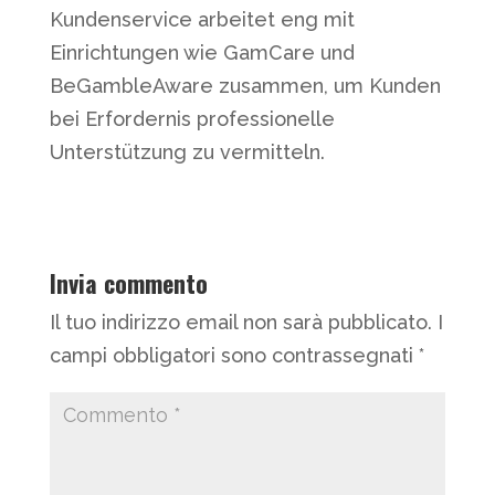
Kundenservice arbeitet eng mit
Einrichtungen wie GamCare und
BeGambleAware zusammen, um Kunden
bei Erfordernis professionelle
Unterstützung zu vermitteln.
Invia commento
Il tuo indirizzo email non sarà pubblicato.
I
campi obbligatori sono contrassegnati
*