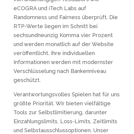
eCOGRA und iTech Labs auf
Randomness und Fairness überprüft. Die
RTP-Werte liegen im Schnitt bei
sechsundneunzig Komma vier Prozent
und werden monatlich auf der Website
veröffentlicht. Ihre individuellen
Informationen werden mit modernster
Verschlüsselung nach Bankenniveau
geschützt.
Verantwortungsvolles Spielen hat für uns
größte Priorität. Wir bieten vielfältige
Tools zur Selbstlimitierung, darunter
Einzahlungslimits, Loss-Limits, Zeitlimits
und Selbstausschlussoptionen. Unser