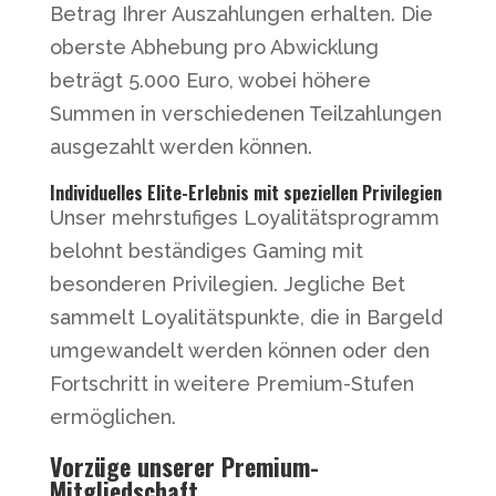
Betrag Ihrer Auszahlungen erhalten. Die
oberste Abhebung pro Abwicklung
beträgt 5.000 Euro, wobei höhere
Summen in verschiedenen Teilzahlungen
ausgezahlt werden können.
Individuelles Elite-Erlebnis mit speziellen Privilegien
Unser mehrstufiges Loyalitätsprogramm
belohnt beständiges Gaming mit
besonderen Privilegien. Jegliche Bet
sammelt Loyalitätspunkte, die in Bargeld
umgewandelt werden können oder den
Fortschritt in weitere Premium-Stufen
ermöglichen.
Vorzüge unserer Premium-
Mitgliedschaft