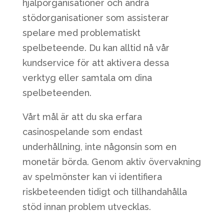
hjälporganisationer och andra
stödorganisationer som assisterar
spelare med problematiskt
spelbeteende. Du kan alltid nå vår
kundservice för att aktivera dessa
verktyg eller samtala om dina
spelbeteenden.
Vårt mål är att du ska erfara
casinospelande som endast
underhållning, inte någonsin som en
monetär börda. Genom aktiv övervakning
av spelmönster kan vi identifiera
riskbeteenden tidigt och tillhandahålla
stöd innan problem utvecklas.