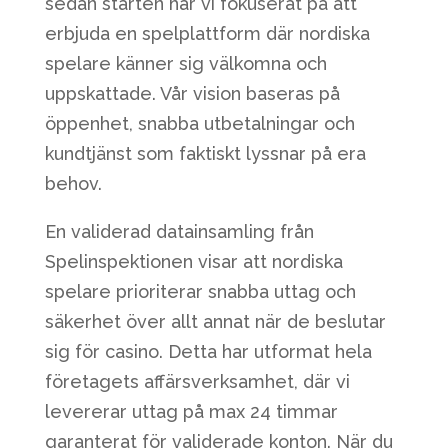
sedan starten har vi fokuserat på att
erbjuda en spelplattform där nordiska
spelare känner sig välkomna och
uppskattade. Vår vision baseras på
öppenhet, snabba utbetalningar och
kundtjänst som faktiskt lyssnar på era
behov.
En validerad datainsamling från
Spelinspektionen visar att nordiska
spelare prioriterar snabba uttag och
säkerhet över allt annat när de beslutar
sig för casino. Detta har utformat hela
företagets affärsverksamhet, där vi
levererar uttag på max 24 timmar
garanterat för validerade konton. När du