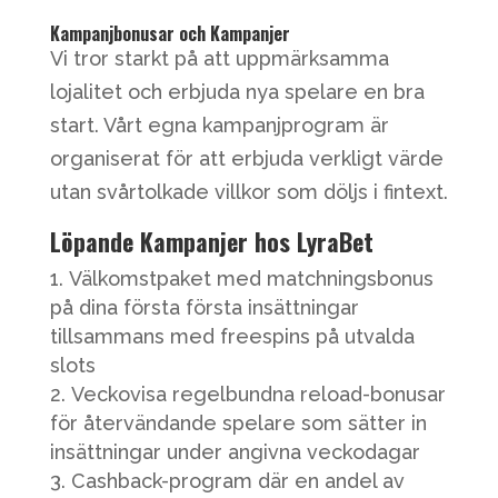
Kampanjbonusar och Kampanjer
Vi tror starkt på att uppmärksamma
lojalitet och erbjuda nya spelare en bra
start. Vårt egna kampanjprogram är
organiserat för att erbjuda verkligt värde
utan svårtolkade villkor som döljs i fintext.
Löpande Kampanjer hos LyraBet
Välkomstpaket med matchningsbonus
på dina första första insättningar
tillsammans med freespins på utvalda
slots
Veckovisa regelbundna reload-bonusar
för återvändande spelare som sätter in
insättningar under angivna veckodagar
Cashback-program där en andel av