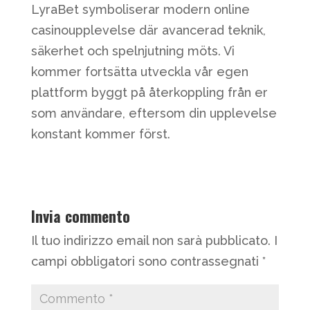
LyraBet symboliserar modern online
casinoupplevelse där avancerad teknik,
säkerhet och spelnjutning möts. Vi
kommer fortsätta utveckla vår egen
plattform byggt på återkoppling från er
som användare, eftersom din upplevelse
konstant kommer först.
Invia commento
Il tuo indirizzo email non sarà pubblicato.
I
campi obbligatori sono contrassegnati
*