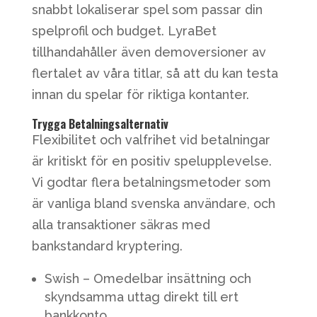
snabbt lokaliserar spel som passar din
spelprofil och budget. LyraBet
tillhandahåller även demoversioner av
flertalet av våra titlar, så att du kan testa
innan du spelar för riktiga kontanter.
Trygga Betalningsalternativ
Flexibilitet och valfrihet vid betalningar
är kritiskt för en positiv spelupplevelse.
Vi godtar flera betalningsmetoder som
är vanliga bland svenska användare, och
alla transaktioner säkras med
bankstandard kryptering.
Swish – Omedelbar insättning och
skyndsamma uttag direkt till ert
bankkonto