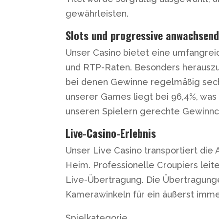
gewährleisten.
Slots und progressive anwachsend
Unser Casino bietet eine umfangre
und RTP-Raten. Besonders herauszus
bei denen Gewinne regelmäßig sech
unserer Games liegt bei 96,4%, was 
unseren Spielern gerechte Gewinnch
Live-Casino-Erlebnis
Unser Live Casino transportiert die
Heim. Professionelle Croupiers leite
Live-Übertragung. Die Übertragunge
Kamerawinkeln für ein äußerst immer
Spielkategorie