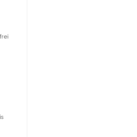
frei
is