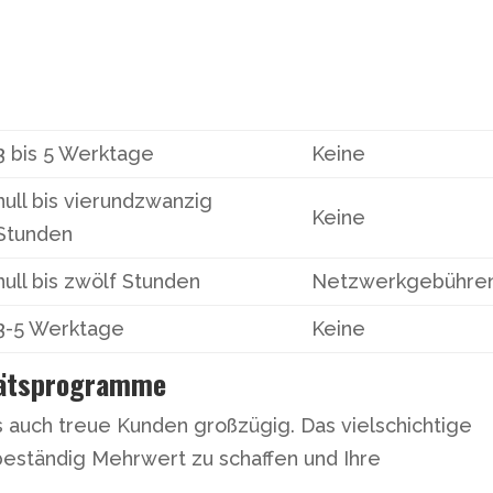
3 bis 5 Werktage
Keine
null bis vierundzwanzig
Keine
Stunden
null bis zwölf Stunden
Netzwerkgebühre
3-5 Werktage
Keine
itätsprogramme
 auch treue Kunden großzügig. Das vielschichtige
eständig Mehrwert zu schaffen und Ihre