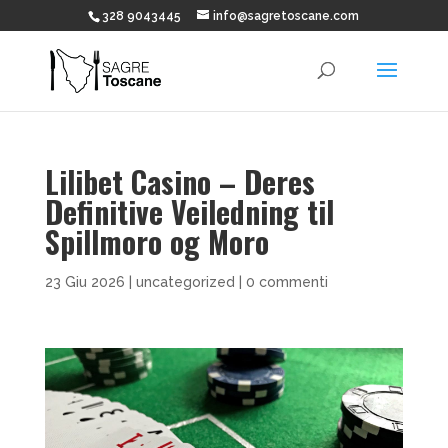
328 9043445
info@sagretoscane.com
Lilibet Casino – Deres
Definitive Veiledning til
Spillmoro og Moro
23 Giu 2026
|
uncategorized
|
0 commenti