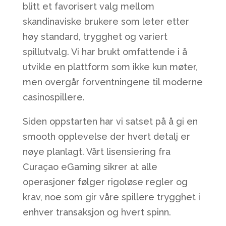
blitt et favorisert valg mellom
skandinaviske brukere som leter etter
høy standard, trygghet og variert
spillutvalg. Vi har brukt omfattende i å
utvikle en plattform som ikke kun møter,
men overgår forventningene til moderne
casinospillere.
Siden oppstarten har vi satset på å gi en
smooth opplevelse der hvert detalj er
nøye planlagt. Vårt lisensiering fra
Curaçao eGaming sikrer at alle
operasjoner følger rigoløse regler og
krav, noe som gir våre spillere trygghet i
enhver transaksjon og hvert spinn.