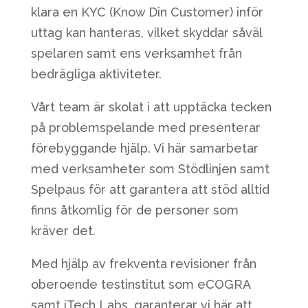
klara en KYC (Know Din Customer) inför
uttag kan hanteras, vilket skyddar såväl
spelaren samt ens verksamhet från
bedrägliga aktiviteter.
Vårt team är skolat i att upptäcka tecken
på problemspelande med presenterar
förebyggande hjälp. Vi här samarbetar
med verksamheter som Stödlinjen samt
Spelpaus för att garantera att stöd alltid
finns åtkomlig för de personer som
kräver det.
Med hjälp av frekventa revisioner från
oberoende testinstitut som eCOGRA
samt iTech Labs, garanterar vi här att