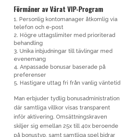
Förmåner av Vårat VIP-Program
Personlig kontomanager åtkomlig via
telefon och e-post
Högre uttagslimiter med prioriterad
behandling
Unika inbjudningar till tävlingar med
evenemang
Anpassade bonusar baserade på
preferenser
Hastigare uttag fri från vanlig väntetid
Man erbjuder tydlig bonusadministration
där samtliga villkor visas transparent
inför aktivering. Omsättningskraven
skiljer sig emellan 25x till 40x beroende
på bonustyp, samt samtliga spel bidrar