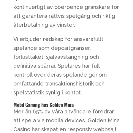
kontinuerligt av oberoende granskare för
att garantera rättvis spelgång och riktig
återbetalning av vinster.
Vi erbjuder redskap för ansvarsfullt
spelande som depositgränser,
förlusttaket, självavstängning och
definitiva spärrar. Spelares har full
kontroll över deras spelande genom
omfattande transaktionshistorik och
spelstatistik synlig i kontot.
Mobil Gaming hos Golden Mina
Mer än 65% av våra användare föredrar
att spela via mobila devices. Golden Mina
Casino har skapat en responsiv webbsajt