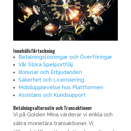
Innehållsförteckning
Betalningslösningar och Överföringar
Vår Stora Spelportfölj
Bonusar och Erbjudanden
Säkerhet och Licensiering
Mobilupplevelse hos Plattformen
Assistans och Kundsupport
Betalningsalternativ och Transaktioner
Vi på Golden Mina värderar vi enkla och
säkra monetära transaktioner. Vi