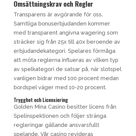
Omsättningskrav och Regler
Transparens är avgörande för oss.
Samtliga bonuserbjudanden kommer
med transparent angivna wagering som
sträcker sig från 25x till 40x beroende av
erbjudandekategori. Spelares förmåga
att möta reglerna influeras av vilken typ
av spelkategori de satsar på, när slotspel
vanligen bidrar med 100 procent medan
bordspel väger med 10-20 procent.
Trygghet och Licensiering
Golden Mina Casino besitter licens från
Spelinspektionen och följer stränga
regleringar gällande ansvarsfullt
spelande. Vår casino revideras