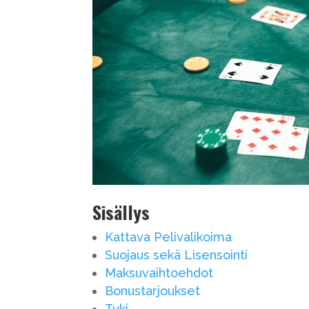
Sisällys
Kattava Pelivalikoima
Suojaus sekä Lisensointi
Maksuvaihtoehdot
Bonustarjoukset
Tuki