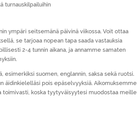
kä turnauskilpailuihin
n ympäri seitsemänä päivinä viikossa. Voit ottaa
ksellä, se tarjoaa nopean tapa saada vastauksia
ypillisesti 2-4 tunnin aikana, ja annamme samaten
yksiin.
ä, esimerkiksi suomen, englannin, saksa sekä ruotsi.
nun äidinkielelläsi pois epäselvyyksiä. Aikomuksemme
ja toimivasti, koska tyytyväisyytesi muodostaa meille