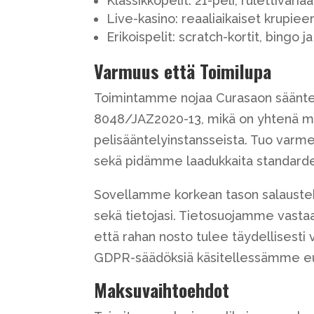
Klassikkopelit: 21-peli, rulettivaria
Live-kasino: reaaliaikaiset krupieer
Erikoispelit: scratch-kortit, bingo j
Varmuus että Toimilupa
Toimintamme nojaa Curasaon sääntel
8048/JAZ2020-13, mikä on yhtenä ma
pelisääntelyinstansseista. Tuo varme
sekä pidämme laadukkaita standard
Sovellamme korkean tason salaustekni
sekä tietojasi. Tietosuojamme vastaa
että rahan nosto tulee täydellisesti
GDPR-säädöksiä käsitellessämme eur
Maksuvaihtoehdot