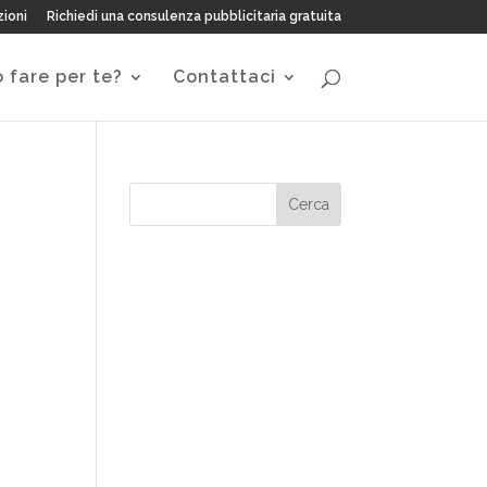
zioni
Richiedi una consulenza pubblicitaria gratuita
 fare per te?
Contattaci