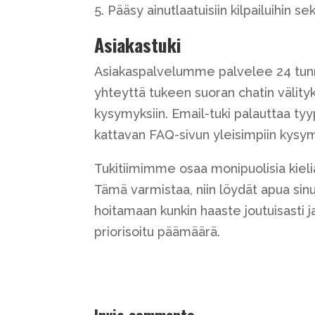
Pääsy ainutlaatuisiin kilpailuihin se
Asiakastuki
Asiakaspalvelumme palvelee 24 tunni
yhteyttä tukeen suoran chatin välity
kysymyksiin. Email-tuki palauttaa ty
kattavan FAQ-sivun yleisimpiin kysym
Tukitiimimme osaa monipuolisia kieli
Tämä varmistaa, niin löydät apua si
hoitamaan kunkin haaste joutuisasti 
priorisoitu päämäärä.