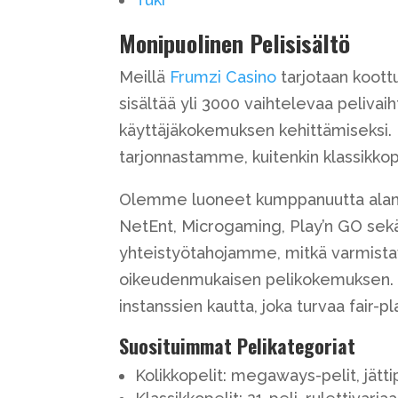
Monipuolinen Pelisisältö
Meillä
Frumzi Casino
tarjotaan koottu
sisältää yli 3000 vaihtelevaa pelivaih
käyttäjäkokemuksen kehittämiseksi. 
tarjonnastamme, kuitenkin klassikkope
Olemme luoneet kumppanuutta alan h
NetEnt, Microgaming, Play’n GO sekä
yhteistyötahojamme, mitkä varmis
oikeudenmukaisen pelikokemuksen. 
instanssien kautta, joka turvaa fair-pl
Suosituimmat Pelikategoriat
Kolikkopelit: megaways-pelit, jätti