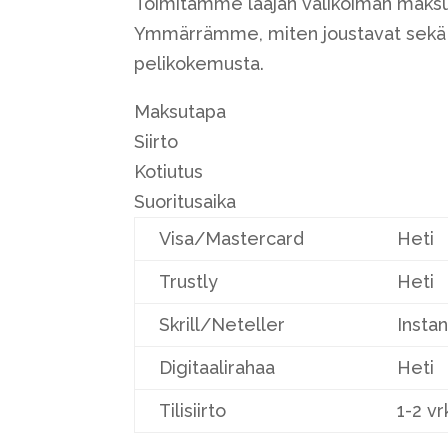
Toimitamme laajan valikoiman maksuta
Ymmärrämme, miten joustavat sekä tu
pelikokemusta.
Maksutapa
Siirto
Kotiutus
Suoritusaika
Visa/Mastercard
Heti
Trustly
Heti
Skrill/Neteller
Instan
Digitaalirahaa
Heti
Tilisiirto
1-2 vr