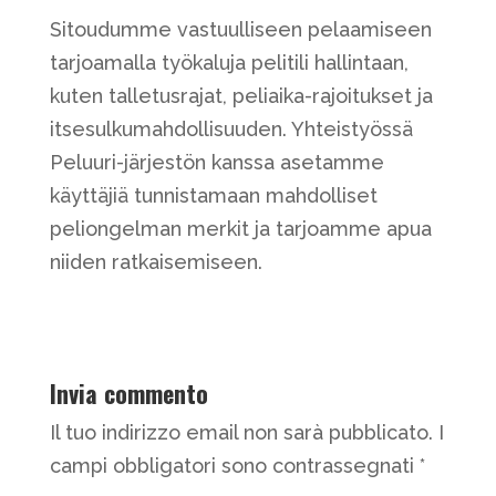
Sitoudumme vastuulliseen pelaamiseen
tarjoamalla työkaluja pelitili hallintaan,
kuten talletusrajat, peliaika-rajoitukset ja
itsesulkumahdollisuuden. Yhteistyössä
Peluuri-järjestön kanssa asetamme
käyttäjiä tunnistamaan mahdolliset
peliongelman merkit ja tarjoamme apua
niiden ratkaisemiseen.
Invia commento
Il tuo indirizzo email non sarà pubblicato.
I
campi obbligatori sono contrassegnati
*