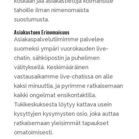
koskaan jaa asiakastietoja kolmansille
tahoille ilman nimenomaista
suostumusta.
Asiakastuen Erinomaisuus
Asiakaspalvelutiimimme palvelee
suomeksi ympäri vuorokauden live-
chatin, sähköpostin ja puhelimen
välityksellä. Keskimääräinen
vastausaikamme live-chatissa on alle
kaksi minuuttia, ja pyrimme ratkaisemaan
kaikki ongelmat ensikontaktilla.
Tukikeskuksesta löytyy kattava usein
kysyttyjen kysymysten osio, joka auttaa
ratkaisemaan yleisimmät tapaukset
omatoimisesti.