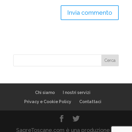
Chi siamo
I nostri servizi
Privacy e Cookie Policy
Contattaci
SagreToscane.com è una produzione di