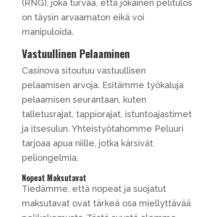
(RNG), joka turvaa, että jokainen pelitulos
on täysin arvaamaton eikä voi
manipuloida.
Vastuullinen Pelaaminen
Casinova sitoutuu vastuullisen
pelaamisen arvoja. Esitämme työkaluja
pelaamisen seurantaan, kuten
talletusrajat, tappiorajat, istuntoajastimet
ja itsesulun. Yhteistyötahomme Peluuri
tarjoaa apua niille, jotka kärsivät
peliongelmia.
Nopeat Maksutavat
Tiedämme, että nopeat ja suojatut
maksutavat ovat tärkeä osa miellyttävää