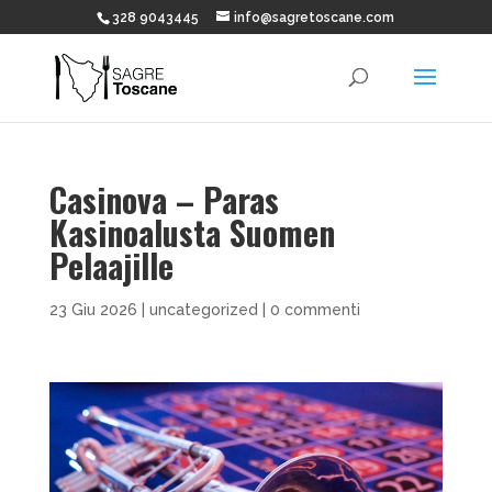
328 9043445
info@sagretoscane.com
Casinova – Paras
Kasinoalusta Suomen
Pelaajille
23 Giu 2026
|
uncategorized
|
0 commenti