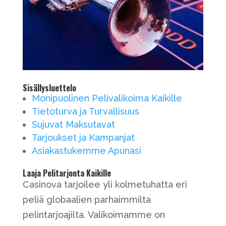
Sisällysluettelo
Monipuolinen Pelivalikoima Kaikille
Tietoturva ja Turvallisuus
Sujuvat Maksutavat
Tarjoukset ja Kampanjat
Asiakastukemme Apunasi
Laaja Pelitarjonta Kaikille
Casinova tarjoilee yli kolmetuhatta eri
peliä globaalien parhaimmilta
pelintarjoajilta. Valikoimamme on