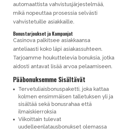
automaattista vahvistusjärjestelmää,
mikä nopeuttaa prosessia selvästi
vahvistetuille asiakkaille.
Bonustarjoukset ja Kampanjat
Casinova palkitsee asiakkaansa
anteliaasti koko läpi asiakassuhteen.
Tarjoamme houkuttelevia bonuksia, jotka
aidosti antavat lisää arvoa pelaamiseen.
Pääbonuksemme Sisältävät
Tervetuliaisbonuspaketti, joka kattaa
kolmen ensimmäisen talletuksen yli ja
sisältää sekä bonusrahaa että
ilmaiskierroksia
Viikoittain tulevat
uudelleenlatausbonukset olemassa