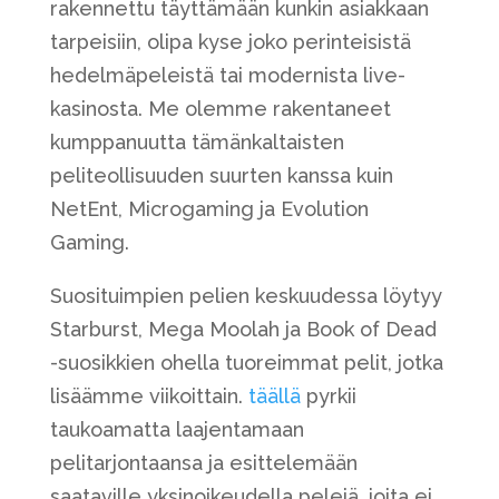
rakennettu täyttämään kunkin asiakkaan
tarpeisiin, olipa kyse joko perinteisistä
hedelmäpeleistä tai modernista live-
kasinosta. Me olemme rakentaneet
kumppanuutta tämänkaltaisten
peliteollisuuden suurten kanssa kuin
NetEnt, Microgaming ja Evolution
Gaming.
Suosituimpien pelien keskuudessa löytyy
Starburst, Mega Moolah ja Book of Dead
-suosikkien ohella tuoreimmat pelit, jotka
lisäämme viikoittain.
täällä
pyrkii
taukoamatta laajentamaan
pelitarjontaansa ja esittelemään
saataville yksinoikeudella pelejä, joita ei