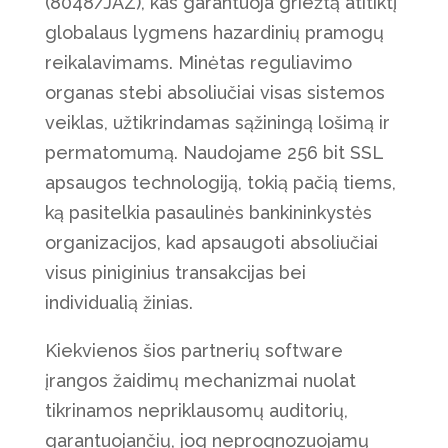
(8048/JAZ), kas garantuoja griežtą atitiktį
globalaus lygmens hazardinių pramogų
reikalavimams. Minėtas reguliavimo
organas stebi absoliučiai visas sistemos
veiklas, užtikrindamas sąžiningą lošimą ir
permatomumą. Naudojame 256 bit SSL
apsaugos technologiją, tokią pačią tiems,
ką pasitelkia pasaulinės bankininkystės
organizacijos, kad apsaugoti absoliučiai
visus piniginius transakcijas bei
individualią žinias.
Kiekvienos šios partnerių software
įrangos žaidimų mechanizmai nuolat
tikrinamos nepriklausomų auditorių,
garantuojančių, jog neprognozuojamų