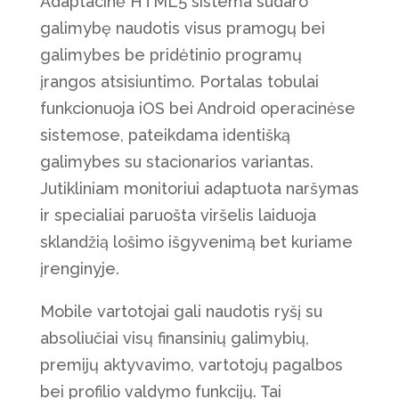
Adaptacinė HTML5 sistema sudaro
galimybę naudotis visus pramogų bei
galimybes be pridėtinio programų
įrangos atsisiuntimo. Portalas tobulai
funkcionuoja iOS bei Android operacinėse
sistemose, pateikdama identišką
galimybes su stacionarios variantas.
Jutikliniam monitoriui adaptuota naršymas
ir specialiai paruošta viršelis laiduoja
sklandžią lošimo išgyvenimą bet kuriame
įrenginyje.
Mobile vartotojai gali naudotis ryšį su
absoliučiai visų finansinių galimybių,
premijų aktyvavimo, vartotojų pagalbos
bei profilio valdymo funkcijų. Tai