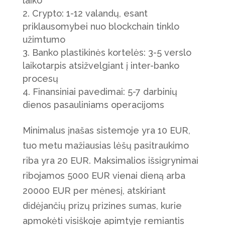
laiko
Crypto: 1-12 valandų, esant
priklausomybei nuo blockchain tinklo
užimtumo
Banko plastikinės kortelės: 3-5 verslo
laikotarpis atsižvelgiant į inter-banko
procesų
Finansiniai pavedimai: 5-7 darbinių
dienos pasauliniams operacijoms
Minimalus įnašas sistemoje yra 10 EUR,
tuo metu mažiausias lėšų pasitraukimo
riba yra 20 EUR. Maksimalios išsigrynimai
ribojamos 5000 EUR vienai dieną arba
20000 EUR per mėnesį, atskiriant
didėjančių prizų prizines sumas, kurie
apmokėti visiškoje apimtyje remiantis