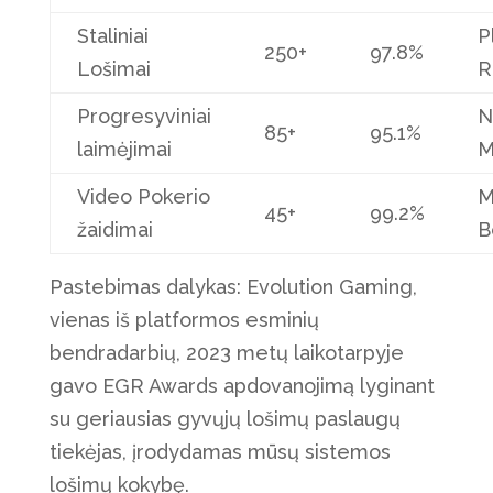
Staliniai
P
250+
97.8%
Lošimai
R
Progresyviniai
N
85+
95.1%
laimėjimai
M
Video Pokerio
M
45+
99.2%
žaidimai
B
Pastebimas dalykas: Evolution Gaming,
vienas iš platformos esminių
bendradarbių, 2023 metų laikotarpyje
gavo EGR Awards apdovanojimą lyginant
su geriausias gyvųjų lošimų paslaugų
tiekėjas, įrodydamas mūsų sistemos
lošimų kokybę.