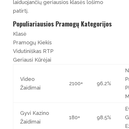
laiduojančių geriausios klasės lošimo
patirtį.
Populiariausios Pramogų Kategorijos
Klasė
Pramogų Kiekis
Vidutiniškas RTP
Geriausi Kūrėjai
N
Video
P
2100+
96.2%
Žaidimai
P
M
E
Gyvi Kazino
180+
98.5%
G
Žaidimai
E