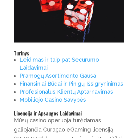
Turinys
Leidimas ir taip pat Securumo
Laidavimai
Pramogų Asortimento Gausa
Finansiniai Būdai ir Pinigų Išsigryninimas
Profesionalus Klientų Aptarnavimas
Mobiliojo Casino Savybės
Licencija ir Apsaugos Laidavimai
Mūsų casino operuoja turėdamas
galiojančia Curaçao eGaming licensiją