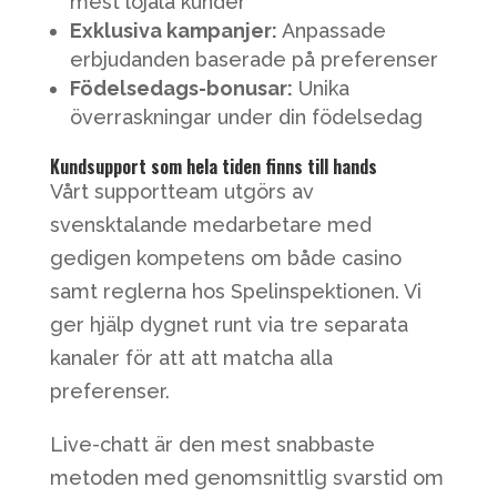
mest lojala kunder
Exklusiva kampanjer:
Anpassade
erbjudanden baserade på preferenser
Födelsedags-bonusar:
Unika
överraskningar under din födelsedag
Kundsupport som hela tiden finns till hands
Vårt supportteam utgörs av
svensktalande medarbetare med
gedigen kompetens om både casino
samt reglerna hos Spelinspektionen. Vi
ger hjälp dygnet runt via tre separata
kanaler för att att matcha alla
preferenser.
Live-chatt är den mest snabbaste
metoden med genomsnittlig svarstid om