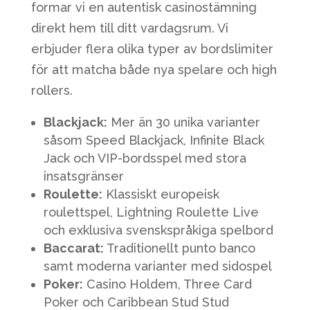
formar vi en autentisk casinostämning
direkt hem till ditt vardagsrum. Vi
erbjuder flera olika typer av bordslimiter
för att matcha både nya spelare och high
rollers.
Blackjack:
Mer än 30 unika varianter
såsom Speed Blackjack, Infinite Black
Jack och VIP-bordsspel med stora
insatsgränser
Roulette:
Klassiskt europeisk
roulettspel, Lightning Roulette Live
och exklusiva svenskspråkiga spelbord
Baccarat:
Traditionellt punto banco
samt moderna varianter med sidospel
Poker:
Casino Holdem, Three Card
Poker och Caribbean Stud Stud