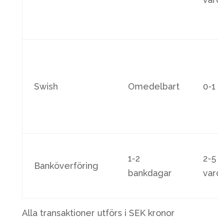
Swish
Omedelbart
0-1
1-2
2-5
Banköverföring
bankdagar
var
Alla transaktioner utförs i SEK kronor