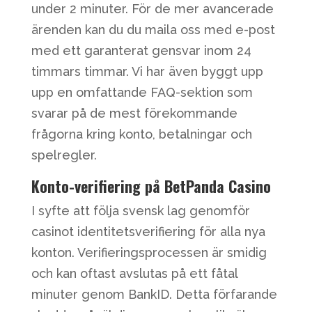
under 2 minuter. För de mer avancerade
ärenden kan du du maila oss med e-post
med ett garanterat gensvar inom 24
timmars timmar. Vi har även byggt upp
upp en omfattande FAQ-sektion som
svarar på de mest förekommande
frågorna kring konto, betalningar och
spelregler.
Konto-verifiering på BetPanda Casino
I syfte att följa svensk lag genomför
casinot identitetsverifiering för alla nya
konton. Verifieringsprocessen är smidig
och kan oftast avslutas på ett fåtal
minuter genom BankID. Detta förfarande