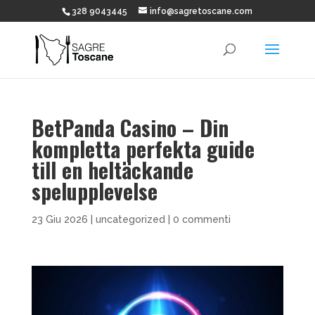
328 9043445
info@sagretoscane.com
BetPanda Casino – Din
kompletta perfekta guide
till en heltäckande
spelupplevelse
23 Giu 2026
|
uncategorized
|
0 commenti