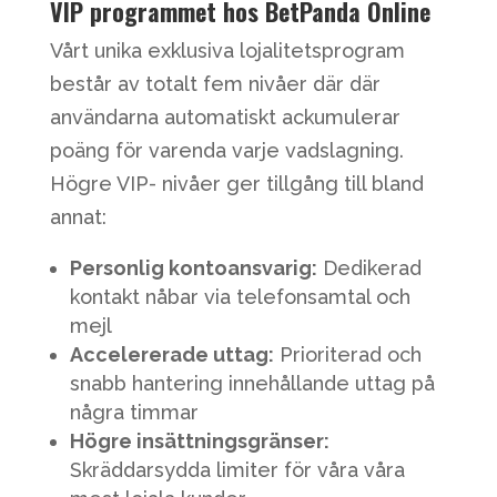
VIP programmet hos BetPanda Online
Vårt unika exklusiva lojalitetsprogram
består av totalt fem nivåer där där
användarna automatiskt ackumulerar
poäng för varenda varje vadslagning.
Högre VIP- nivåer ger tillgång till bland
annat:
Personlig kontoansvarig:
Dedikerad
kontakt nåbar via telefonsamtal och
mejl
Accelererade uttag:
Prioriterad och
snabb hantering innehållande uttag på
några timmar
Högre insättningsgränser:
Skräddarsydda limiter för våra våra