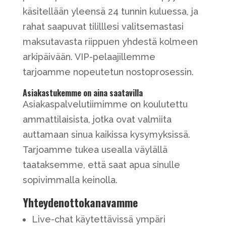
käsitellään yleensä 24 tunnin kuluessa, ja
rahat saapuvat tililllesi valitsemastasi
maksutavasta riippuen yhdestä kolmeen
arkipäivään. VIP-pelaajillemme
tarjoamme nopeutetun nostoprosessin.
Asiakastukemme on aina saatavilla
Asiakaspalvelutiimimme on koulutettu
ammattilaisista, jotka ovat valmiita
auttamaan sinua kaikissa kysymyksissä.
Tarjoamme tukea usealla väylällä
taataksemme, että saat apua sinulle
sopivimmalla keinolla.
Yhteydenottokanavamme
Live-chat käytettävissä ympäri