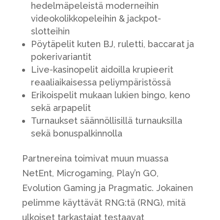
hedelmäpeleistä moderneihin
videokolikkopeleihin & jackpot-
slotteihin
Pöytäpelit kuten BJ, ruletti, baccarat ja
pokerivariantit
Live-kasinopelit aidoilla krupieerit
reaaliaikaisessa peliympäristössä
Erikoispelit mukaan lukien bingo, keno
sekä arpapelit
Turnaukset säännöllisillä turnauksilla
sekä bonuspalkinnolla
Partnereina toimivat muun muassa
NetEnt, Microgaming, Play’n GO,
Evolution Gaming ja Pragmatic. Jokainen
pelimme käyttävät RNG:tä (RNG), mitä
ulkoiset tarkastajat testaavat