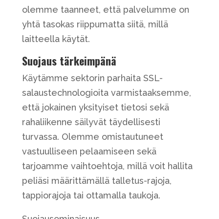
olemme taanneet, että palvelumme on
yhtä tasokas riippumatta siitä, millä
laitteella käytät.
Suojaus tärkeimpänä
Käytämme sektorin parhaita SSL-
salaustechnologioita varmistaaksemme,
että jokainen yksityiset tietosi sekä
rahaliikenne säilyvät täydellisesti
turvassa. Olemme omistautuneet
vastuulliseen pelaamiseen sekä
tarjoamme vaihtoehtoja, millä voit hallita
peliäsi määrittämällä talletus-rajoja,
tappiorajoja tai ottamalla taukoja.
Suojausominaisuus