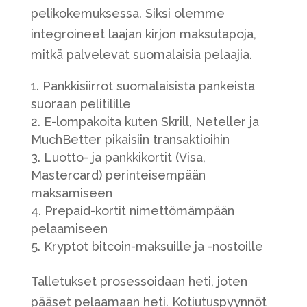
pelikokemuksessa. Siksi olemme
integroineet laajan kirjon maksutapoja,
mitkä palvelevat suomalaisia pelaajia.
Pankkisiirrot suomalaisista pankeista
suoraan pelitilille
E-lompakoita kuten Skrill, Neteller ja
MuchBetter pikaisiin transaktioihin
Luotto- ja pankkikortit (Visa,
Mastercard) perinteisempään
maksamiseen
Prepaid-kortit nimettömämpään
pelaamiseen
Kryptot bitcoin-maksuille ja -nostoille
Talletukset prosessoidaan heti, joten
pääset pelaamaan heti. Kotiutuspyynnöt