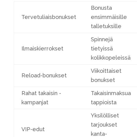
Bonusta
Tervetuliaisbonukset
ensimmäisille
talletuksille
Spinnejä
Ilmaiskierrokset
tietyissä
kolikkopeleissä
Viikoittaiset
Reload-bonukset
bonukset
Rahat takaisin -
Takaisinmaksua
kampanjat
tappioista
Yksilölliset
tarjoukset
VIP-edut
kanta-