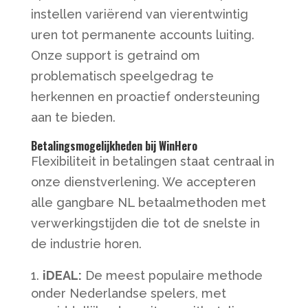
instellen variërend van vierentwintig
uren tot permanente accounts luiting.
Onze support is getraind om
problematisch speelgedrag te
herkennen en proactief ondersteuning
aan te bieden.
Betalingsmogelijkheden bij WinHero
Flexibiliteit in betalingen staat centraal in
onze dienstverlening. We accepteren
alle gangbare NL betaalmethoden met
verwerkingstijden die tot de snelste in
de industrie horen.
iDEAL:
De meest populaire methode
onder Nederlandse spelers, met