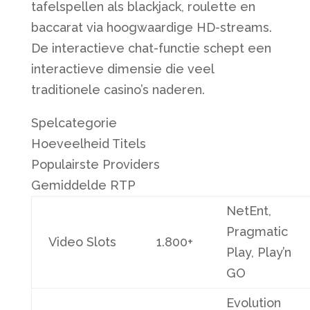
tafelspellen als blackjack, roulette en
baccarat via hoogwaardige HD-streams.
De interactieve chat-functie schept een
interactieve dimensie die veel
traditionele casino’s naderen.
Spelcategorie
Hoeveelheid Titels
Populairste Providers
Gemiddelde RTP
NetEnt,
Pragmatic
Video Slots
1.800+
Play, Play’n
GO
Evolution