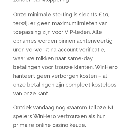
Onze minimale storting is slechts €10,
terwijl er geen maximumlimieten van
toepassing zijn voor VIP-leden. Alle
opnames worden binnen achtenveertig
uren verwerkt na account verificatie,
waar we mikken naar same-day
betalingen voor trouwe klanten. WinHero
hanteert geen verborgen kosten – al
onze betalingen zijn compleet kosteloos
van onze kant.
Ontdek vandaag nog waarom talloze NL
spelers WinHero vertrouwen als hun
primaire online casino keuze.