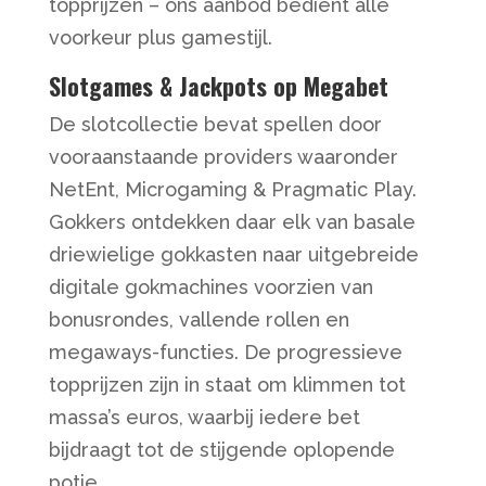
topprijzen – ons aanbod bedient alle
voorkeur plus gamestijl.
Slotgames & Jackpots op Megabet
De slotcollectie bevat spellen door
vooraanstaande providers waaronder
NetEnt, Microgaming & Pragmatic Play.
Gokkers ontdekken daar elk van basale
driewielige gokkasten naar uitgebreide
digitale gokmachines voorzien van
bonusrondes, vallende rollen en
megaways-functies. De progressieve
topprijzen zijn in staat om klimmen tot
massa’s euros, waarbij iedere bet
bijdraagt tot de stijgende oplopende
potje.