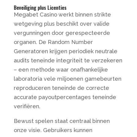
Beveiliging plus Licenties
Megabet Casino werkt binnen strikte
wetgeving plus beschikt over valide
vergunningen door gerespecteerde
organen. De Random Number
Generatoren krijgen periodiek neutrale
audits teneinde integriteit te verzekeren
– een methode waar onafhankelijke
laboratoria vele miljoenen gamebeurten
reproduceren teneinde de correcte
accurate payoutpercentages teneinde
verifiëren.
Bewust spelen staat centraal binnen
onze visie. Gebruikers kunnen