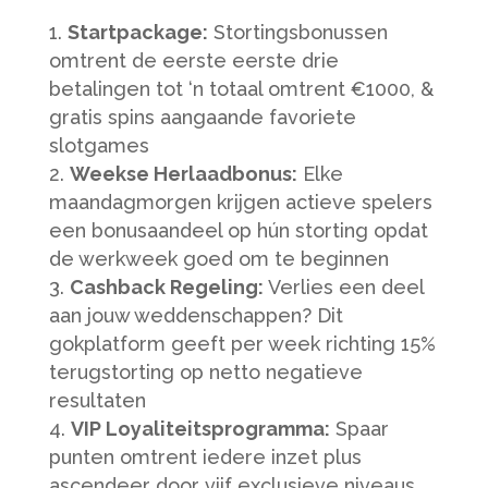
Startpackage:
Stortingsbonussen
omtrent de eerste eerste drie
betalingen tot ‘n totaal omtrent €1000, &
gratis spins aangaande favoriete
slotgames
Weekse Herlaadbonus:
Elke
maandagmorgen krijgen actieve spelers
een bonusaandeel op hún storting opdat
de werkweek goed om te beginnen
Cashback Regeling:
Verlies een deel
aan jouw weddenschappen? Dit
gokplatform geeft per week richting 15%
terugstorting op netto negatieve
resultaten
VIP Loyaliteitsprogramma:
Spaar
punten omtrent iedere inzet plus
ascendeer door vijf exclusieve niveaus