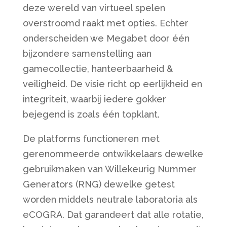
deze wereld van virtueel spelen
overstroomd raakt met opties. Echter
onderscheiden we Megabet door één
bijzondere samenstelling aan
gamecollectie, hanteerbaarheid &
veiligheid. De visie richt op eerlijkheid en
integriteit, waarbij iedere gokker
bejegend is zoals één topklant.
De platforms functioneren met
gerenommeerde ontwikkelaars dewelke
gebruikmaken van Willekeurig Nummer
Generators (RNG) dewelke getest
worden middels neutrale laboratoria als
eCOGRA. Dat garandeert dat alle rotatie,