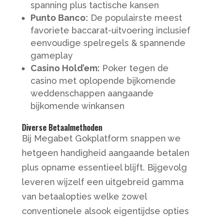
spanning plus tactische kansen
Punto Banco:
De populairste meest
favoriete baccarat-uitvoering inclusief
eenvoudige spelregels & spannende
gameplay
Casino Hold’em:
Poker tegen de
casino met oplopende bijkomende
weddenschappen aangaande
bijkomende winkansen
Diverse Betaalmethoden
Bij Megabet Gokplatform snappen we
hetgeen handigheid aangaande betalen
plus opname essentieel blijft. Bijgevolg
leveren wijzelf een uitgebreid gamma
van betaalopties welke zowel
conventionele alsook eigentijdse opties