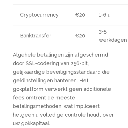
Cryptocurrency
€20
1-6 u
3-5
Banktransfer
€20
werkdagen
Algehele betalingen zijn afgeschermd
door SSL-codering van 256-bit,
gelijkaardige beveiligingsstandaard die
geldinstellingen hanteren. Het
gokplatform verwerkt geen additionele
fees omtrent de meeste
betalingsmethoden, wat impliceert
hetgeen u volledige controle houdt over
uw gokkapitaal.