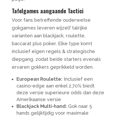
Tafelgames aangaande Tactici
Voor fans betreffende ouderwetse
gokgames leveren wijzelf talrijke
varianten aan blackjack, roulette,
baccarat plus poker. Elke type komt
inclusief eigen regels & strategische
diepgang, zodat beide starters evenals
ervaren gokkers geprikkeld worden.
European Roulette:
Inclusief een
casino-edge aan enkel 2,70% biedt
deze versie superieure odds dan deze
Amerikaanse versie
Blackjack Multi-hand:
Gok naar 5
hands gelijktijdig voor maximale