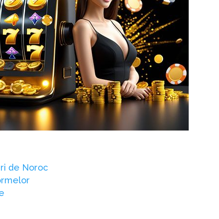
ri de Noroc
formelor
te