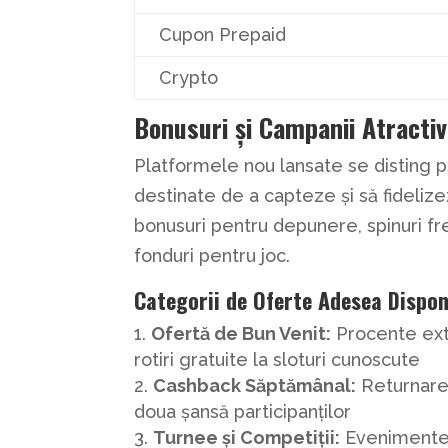
Cupon Prepaid
Crypto
Bonusuri și Campanii Atracti
Platformele nou lansate se disting p
destinate de a capteze și să fidelize
bonusuri pentru depunere, spinuri fre
fonduri pentru joc.
Categorii de Oferte Adesea Dispon
Ofertă de Bun Venit:
Procente ext
rotiri gratuite la sloturi cunoscute
Cashback Săptămânal:
Returnarea
doua șansă participanților
Turnee și Competiții:
Evenimente 