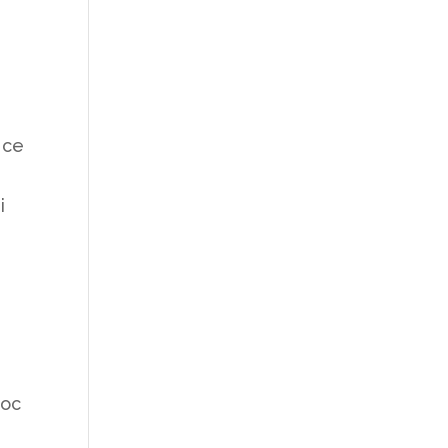
e
 ce
i
ă
joc