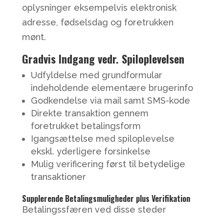
oplysninger eksempelvis elektronisk
adresse, fødselsdag og foretrukken
mønt.
Gradvis Indgang vedr. Spiloplevelsen
Udfyldelse med grundformular
indeholdende elementære brugerinfo
Godkendelse via mail samt SMS-kode
Direkte transaktion gennem
foretrukket betalingsform
Igangsættelse med spiloplevelse
ekskl. yderligere forsinkelse
Mulig verificering først til betydelige
transaktioner
Supplerende Betalingsmuligheder plus Verifikation
Betalingssfæren ved disse steder