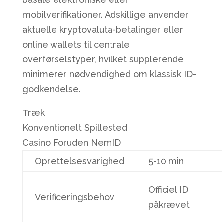
mobilverifikationer. Adskillige anvender
aktuelle kryptovaluta-betalinger eller
online wallets til centrale
overførselstyper, hvilket supplerende
minimerer nødvendighed om klassisk ID-
godkendelse.
Træk
Konventionelt Spillested
Casino Foruden NemID
Oprettelsesvarighed
5-10 min
Officiel ID
Verificeringsbehov
påkrævet