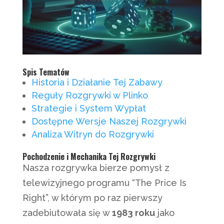
Spis Tematów
Historia i Działanie Tej Zabawy
Reguły Rozgrywki w Plinko
Strategie i System Wypłat
Dostępne Wersje Naszej Rozgrywki
Analiza Witryn do Rozgrywki
Pochodzenie i Mechanika Tej Rozgrywki
Nasza rozgrywka bierze pomysł z
telewizyjnego programu “The Price Is
Right”, w którym po raz pierwszy
zadebiutowała się w
1983 roku
jako