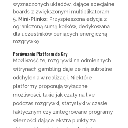
wyznaczonych układów, dające specjalne
boards z zwiększonymi multiplikatorami
Mini-Plinko:
Przyspieszona edycja z
ograniczoną sumą kołków, dedykowana
dla uczestników ceniących energiczną
rozgrywkę
Porównanie Platform do Gry
Możliwość tej rozgrywki na odmiennych
witrynach gambling daje ze nią subtelne
odchylenia w realizacji. Niektóre
platformy proponują wyłączne
możliwości, takie jak czaty na live
podczas rozgrywki, statystyki w czasie
faktycznym czy zintegrowane programy
wierności dające ekstra punkty za