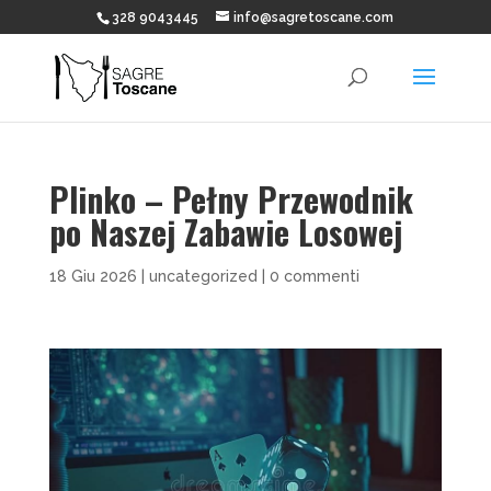
328 9043445
info@sagretoscane.com
Plinko – Pełny Przewodnik
po Naszej Zabawie Losowej
18 Giu 2026
|
uncategorized
|
0 commenti