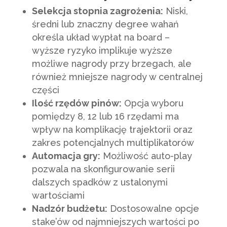
Selekcja stopnia zagrożenia:
Niski,
średni lub znaczny degree wahań
określa układ wypłat na board –
wyższe ryzyko implikuje wyższe
możliwe nagrody przy brzegach, ale
również mniejsze nagrody w centralnej
części
Ilość rzędów pinów:
Opcja wyboru
pomiędzy 8, 12 lub 16 rzędami ma
wpływ na komplikację trajektorii oraz
zakres potencjalnych multiplikatorów
Automacja gry:
Możliwość auto-play
pozwala na skonfigurowanie serii
dalszych spadków z ustalonymi
wartościami
Nadzór budżetu:
Dostosowalne opcje
stake’ów od najmniejszych wartości po