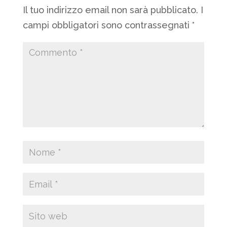
Il tuo indirizzo email non sarà pubblicato.
I
campi obbligatori sono contrassegnati
*