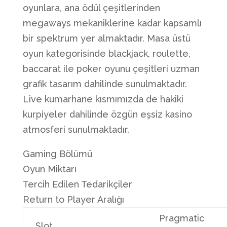
oyunlara, ana ödül çeşitlerinden
megaways mekaniklerine kadar kapsamlı
bir spektrum yer almaktadır. Masa üstü
oyun kategorisinde blackjack, roulette,
baccarat ile poker oyunu çeşitleri uzman
grafik tasarım dahilinde sunulmaktadır.
Live kumarhane kısmımızda de hakiki
kurpiyeler dahilinde özgün eşsiz kasino
atmosferi sunulmaktadır.
Gaming Bölümü
Oyun Miktarı
Tercih Edilen Tedarikçiler
Return to Player Aralığı
Pragmatic
Slot