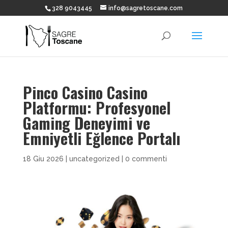
328 9043445
info@sagretoscane.com
Pinco Casino Casino
Platformu: Profesyonel
Gaming Deneyimi ve
Emniyetli Eğlence Portalı
18 Giu 2026
|
uncategorized
|
0 commenti