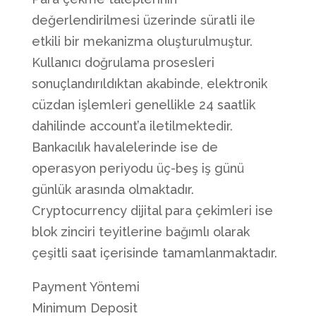
değerlendirilmesi üzerinde süratli ile
etkili bir mekanizma oluşturulmuştur.
Kullanıcı doğrulama prosesleri
sonuçlandırıldıktan akabinde, elektronik
cüzdan işlemleri genellikle 24 saatlik
dahilinde account’a iletilmektedir.
Bankacılık havalelerinde ise de
operasyon periyodu üç-beş iş günü
günlük arasında olmaktadır.
Cryptocurrency dijital para çekimleri ise
blok zinciri teyitlerine bağımlı olarak
çeşitli saat içerisinde tamamlanmaktadır.
Payment Yöntemi
Minimum Deposit