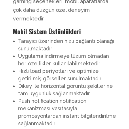
gaming seçenekleri, mobil aparatlarda
çok daha düzgün özel deneyim
vermektedir.
Mobil Sistem Üstünlükleri
Tarayıcı üzerinden hızlı bağlantı olanağı
sunulmaktadır
Uygulama indirmeye lüzum olmadan
her özellikler kullanılabilmektedir
Hızlı load periyotları ve optimize
getirilmiş görseller sunulmaktadır
Dikey ile horizontal görüntü şekillerine
tam uygunluk sağlanmaktadır
Push notification notification
mekanizması vasıtasıyla
promosyonlardan instant bilgilendirilme
sağlanmaktadır