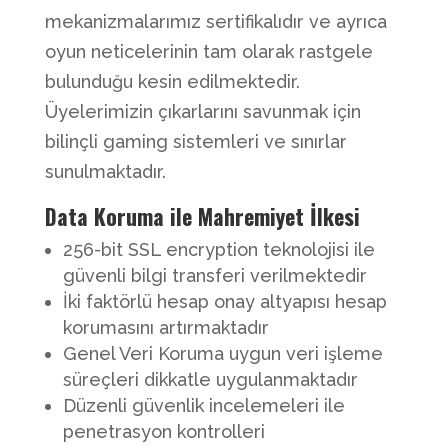
mekanizmalarımız sertifikalıdır ve ayrıca
oyun neticelerinin tam olarak rastgele
bulunduğu kesin edilmektedir.
Üyelerimizin çıkarlarını savunmak için
bilinçli gaming sistemleri ve sınırlar
sunulmaktadır.
Data Koruma ile Mahremiyet İlkesi
256-bit SSL encryption teknolojisi ile
güvenli bilgi transferi verilmektedir
İki faktörlü hesap onay altyapısı hesap
korumasını artırmaktadır
Genel Veri Koruma uygun veri işleme
süreçleri dikkatle uygulanmaktadır
Düzenli güvenlik incelemeleri ile
penetrasyon kontrolleri