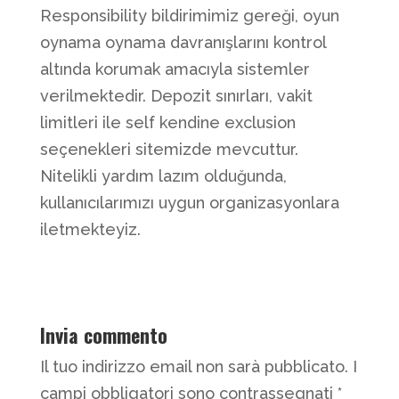
Responsibility bildirimimiz gereği, oyun
oynama oynama davranışlarını kontrol
altında korumak amacıyla sistemler
verilmektedir. Depozit sınırları, vakit
limitleri ile self kendine exclusion
seçenekleri sitemizde mevcuttur.
Nitelikli yardım lazım olduğunda,
kullanıcılarımızı uygun organizasyonlara
iletmekteyiz.
Invia commento
Il tuo indirizzo email non sarà pubblicato.
I
campi obbligatori sono contrassegnati
*