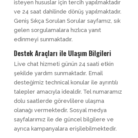
isteyen hususlar için tercih yapılmaktadır
ve 24 saat dahilinde dönüş yapılmaktadır.
Geniş Sıkça Sorulan Sorular sayfamız, sık
gelen sorgulamalara hızlıca yanıt
edinmeyi sunmaktadır.
Destek Araçları ile Ulaşım Bilgileri
Live chat hizmeti günün 24 saati etkin
şekilde yardım sunmaktadır. Email
desteğimiz technical konular ile ayrıntılı
talepler amacıyla idealdir. Tel numaramız
dolu saatlerde görevlilere ulaşma
olanağı vermektedir. Sosyal medya
sayfalarımız ile de güncel bilgilere ve
ayrıca kampanyalara erişilebilmektedir.