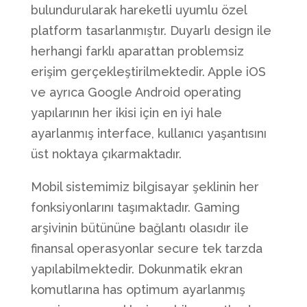
bulundurularak hareketli uyumlu özel
platform tasarlanmıştır. Duyarlı design ile
herhangi farklı aparattan problemsiz
erişim gerçekleştirilmektedir. Apple iOS
ve ayrıca Google Android operating
yapılarının her ikisi için en iyi hale
ayarlanmış interface, kullanıcı yaşantısını
üst noktaya çıkarmaktadır.
Mobil sistemimiz bilgisayar şeklinin her
fonksiyonlarını taşımaktadır. Gaming
arşivinin bütününe bağlantı olasıdır ile
finansal operasyonlar secure tek tarzda
yapılabilmektedir. Dokunmatik ekran
komutlarına has optimum ayarlanmış